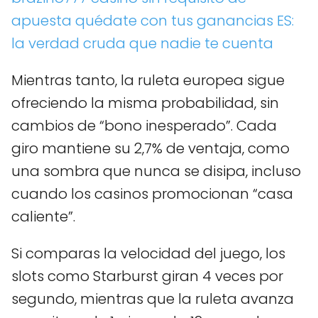
apuesta quédate con tus ganancias ES:
la verdad cruda que nadie te cuenta
Mientras tanto, la ruleta europea sigue
ofreciendo la misma probabilidad, sin
cambios de “bono inesperado”. Cada
giro mantiene su 2,7% de ventaja, como
una sombra que nunca se disipa, incluso
cuando los casinos promocionan “casa
caliente”.
Si comparas la velocidad del juego, los
slots como Starburst giran 4 veces por
segundo, mientras que la ruleta avanza