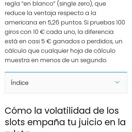
regla “en blanco” (single zero), que
reduce la ventaja respecto a la
americana en 5,26 puntos. Si pruebas 100
giros con 10 € cada uno, la diferencia
está en casi 5 € ganados o perdidos, un
cálculo que cualquier hoja de cálculo
muestra en menos de un segundo.
Índice
Cómo la volatilidad de los
slots empaña tu juicio en la