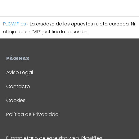
PLCWiFi.es
La crudeza de las apuestas ruleta europea: Ni
el lujo de un “VIP” justifica la obsesión
PÁGINAS
Aviso Legal
Contacto
Cookies
Política de Privacidad
El propietario de este sito web, Plcwifi.es