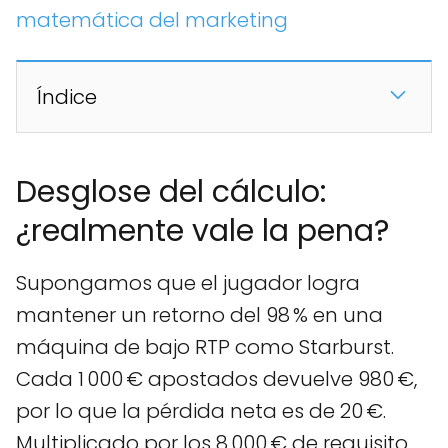
matemática del marketing
Índice
Desglose del cálculo:
¿realmente vale la pena?
Supongamos que el jugador logra
mantener un retorno del 98 % en una
máquina de bajo RTP como Starburst.
Cada 1 000 € apostados devuelve 980 €,
por lo que la pérdida neta es de 20 €.
Multiplicado por los 8 000 € de requisito,