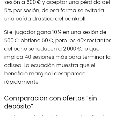
sesión a 500 € y aceptar una pérdida del
5 % por sesión; de esa forma se evitaría
una caída drástica del bankroll.
Si el jugador gana 10 % en una sesión de
500 €, obtiene 50 €, pero los 40x restantes
del bono se reducen a 2 000 €, lo que
implica 40 sesiones más para terminar la
odisea. La ecuación muestra que el
beneficio marginal desaparece
rápidamente.
Comparación con ofertas “sin
depósito”