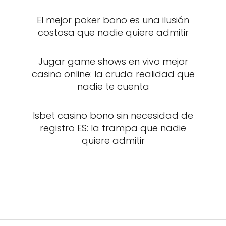
El mejor poker bono es una ilusión
costosa que nadie quiere admitir
Jugar game shows en vivo mejor
casino online: la cruda realidad que
nadie te cuenta
lsbet casino bono sin necesidad de
registro ES: la trampa que nadie
quiere admitir