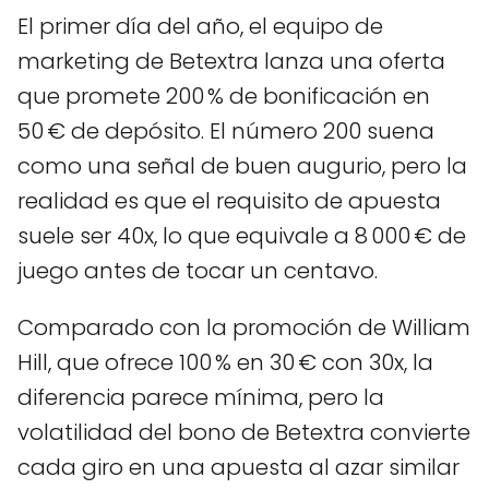
El primer día del año, el equipo de
marketing de Betextra lanza una oferta
que promete 200 % de bonificación en
50 € de depósito. El número 200 suena
como una señal de buen augurio, pero la
realidad es que el requisito de apuesta
suele ser 40x, lo que equivale a 8 000 € de
juego antes de tocar un centavo.
Comparado con la promoción de William
Hill, que ofrece 100 % en 30 € con 30x, la
diferencia parece mínima, pero la
volatilidad del bono de Betextra convierte
cada giro en una apuesta al azar similar