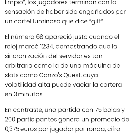
limpio”, los jugadores terminan con la
sensación de haber sido engañados por
un cartel luminoso que dice “gift”.
El número 68 apareció justo cuando el
reloj marcó 12:34, demostrando que la
sincronización del servidor es tan
arbitraria como la de una máquina de
slots como Gonzo's Quest, cuya
volatilidad alta puede vaciar la cartera
en 3 minutos.
En contraste, una partida con 75 bolas y
200 participantes genera un promedio de
0,375 euros por jugador por ronda, cifra