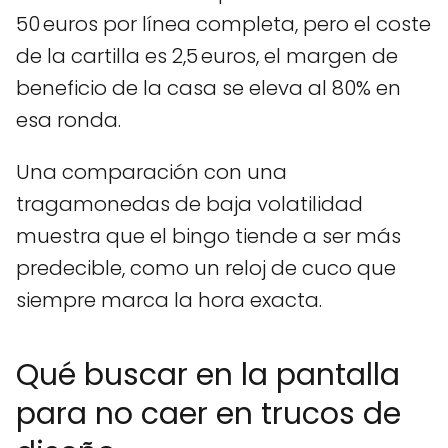
50 euros por línea completa, pero el coste
de la cartilla es 2,5 euros, el margen de
beneficio de la casa se eleva al 80% en
esa ronda.
Una comparación con una
tragamonedas de baja volatilidad
muestra que el bingo tiende a ser más
predecible, como un reloj de cuco que
siempre marca la hora exacta.
Qué buscar en la pantalla
para no caer en trucos de