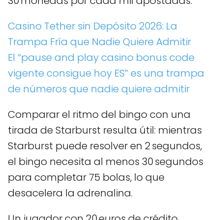
30 monedas por cada mil apostadas.
Casino Tether sin Depósito 2026: La
Trampa Fría que Nadie Quiere Admitir
El “pause and play casino bonus code
vigente consigue hoy ES” es una trampa
de números que nadie quiere admitir
Comparar el ritmo del bingo con una
tirada de Starburst resulta útil: mientras
Starburst puede resolver en 2 segundos,
el bingo necesita al menos 30 segundos
para completar 75 bolas, lo que
desacelera la adrenalina.
Un jugador con 20 euros de crédito