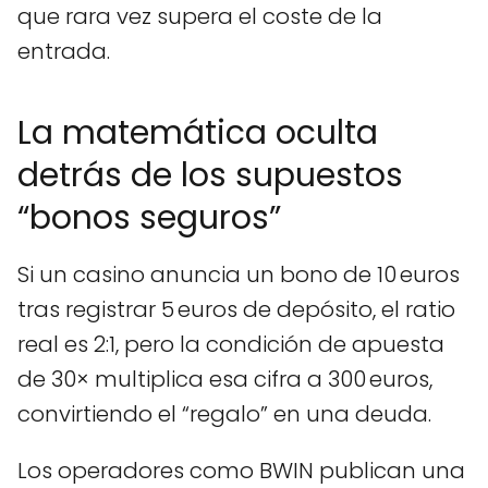
que rara vez supera el coste de la
entrada.
La matemática oculta
detrás de los supuestos
“bonos seguros”
Si un casino anuncia un bono de 10 euros
tras registrar 5 euros de depósito, el ratio
real es 2:1, pero la condición de apuesta
de 30× multiplica esa cifra a 300 euros,
convirtiendo el “regalo” en una deuda.
Los operadores como BWIN publican una