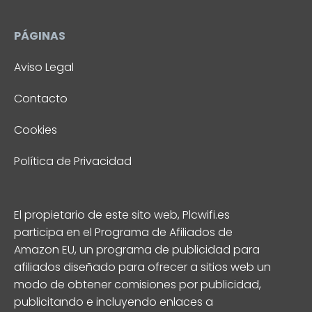
PÁGINAS
Aviso Legal
Contacto
Cookies
Política de Privacidad
El propietario de este sito web, Plcwifi.es
participa en el Programa de Afiliados de
Amazon EU, un programa de publicidad para
afiliados diseñado para ofrecer a sitios web un
modo de obtener comisiones por publicidad,
publicitando e incluyendo enlaces a