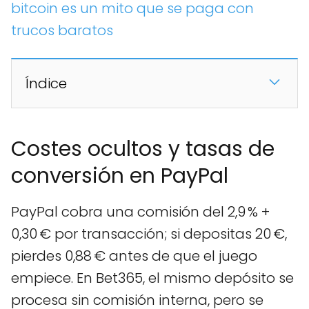
bitcoin es un mito que se paga con
trucos baratos
Índice
Costes ocultos y tasas de
conversión en PayPal
PayPal cobra una comisión del 2,9 % +
0,30 € por transacción; si depositas 20 €,
pierdes 0,88 € antes de que el juego
empiece. En Bet365, el mismo depósito se
procesa sin comisión interna, pero se