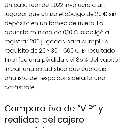
Un caso real de 2022 involucró a un
jugador que utilizó el código de 20 € sin
depósito en un torneo de ruleta. La
apuesta mínima de 0,10 € le obligó a
registrar 200 jugadas para cumplir el
requisito de 20 × 30 = 600 €. El resultado
final fue una pérdida del 85 % del capital
inicial, una estadística que cualquier
analista de riesgo consideraría una
catástrofe.
Comparativa de “VIP” y
realidad del cajero