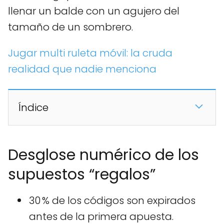
llenar un balde con un agujero del
tamaño de un sombrero.
Jugar multi ruleta móvil: la cruda
realidad que nadie menciona
Índice
Desglose numérico de los
supuestos “regalos”
30 % de los códigos son expirados
antes de la primera apuesta.