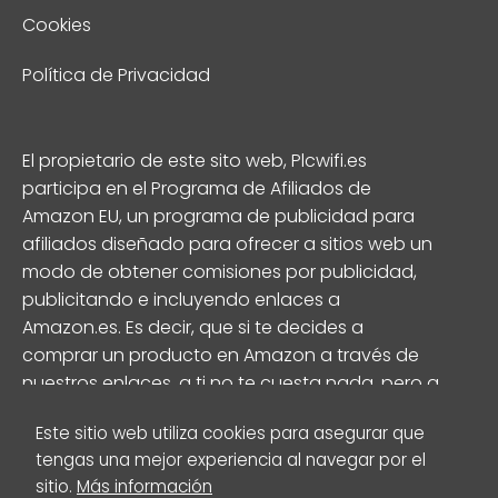
Cookies
Política de Privacidad
El propietario de este sito web, Plcwifi.es
participa en el Programa de Afiliados de
Amazon EU, un programa de publicidad para
afiliados diseñado para ofrecer a sitios web un
modo de obtener comisiones por publicidad,
publicitando e incluyendo enlaces a
Amazon.es. Es decir, que si te decides a
comprar un producto en Amazon a través de
nuestros enlaces, a ti no te cuesta nada, pero a
nosotros Amazon nos dará una comisión que
Este sitio web utiliza cookies para asegurar que
nos servirá para financiar la web. Todos los
tengas una mejor experiencia al navegar por el
enlaces de compra incluidos en esta web,
sitio.
Más información
tienen como destino el sitio web de Amazon.es