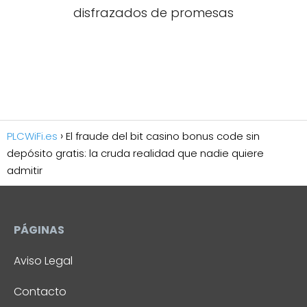
disfrazados de promesas
PLCWiFi.es
El fraude del bit casino bonus code sin
depósito gratis: la cruda realidad que nadie quiere
admitir
PÁGINAS
Aviso Legal
Contacto