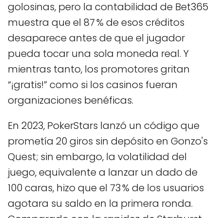
golosinas, pero la contabilidad de Bet365
muestra que el 87 % de esos créditos
desaparece antes de que el jugador
pueda tocar una sola moneda real. Y
mientras tanto, los promotores gritan
“¡gratis!” como si los casinos fueran
organizaciones benéficas.
En 2023, PokerStars lanzó un código que
prometía 20 giros sin depósito en Gonzo's
Quest; sin embargo, la volatilidad del
juego, equivalente a lanzar un dado de
100 caras, hizo que el 73 % de los usuarios
agotara su saldo en la primera ronda.