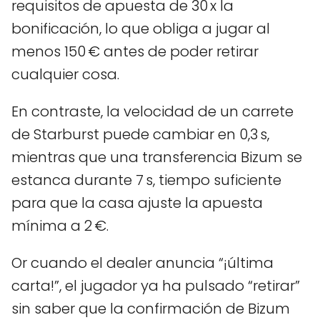
requisitos de apuesta de 30 x la
bonificación, lo que obliga a jugar al
menos 150 € antes de poder retirar
cualquier cosa.
En contraste, la velocidad de un carrete
de Starburst puede cambiar en 0,3 s,
mientras que una transferencia Bizum se
estanca durante 7 s, tiempo suficiente
para que la casa ajuste la apuesta
mínima a 2 €.
Or cuando el dealer anuncia “¡última
carta!”, el jugador ya ha pulsado “retirar”
sin saber que la confirmación de Bizum