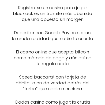
Registrarse en casino para jugar
blackjack es un trámite más aburrido
que una apuesta sin margen
Depositar con Google Pay en casino:
la cruda realidad que nadie te cuenta
El casino online que acepta bitcoin
como método de pago y aún así no
te regala nada
Speed baccarat con tarjeta de
débito: la cruda verdad detrás del
“turbo” que nadie menciona
Dados casino como jugar: la cruda