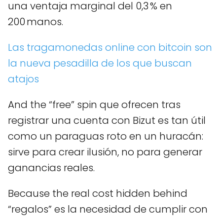
una ventaja marginal del 0,3 % en
200 manos.
Las tragamonedas online con bitcoin son
la nueva pesadilla de los que buscan
atajos
And the “free” spin que ofrecen tras
registrar una cuenta con Bizut es tan útil
como un paraguas roto en un huracán:
sirve para crear ilusión, no para generar
ganancias reales.
Because the real cost hidden behind
“regalos” es la necesidad de cumplir con