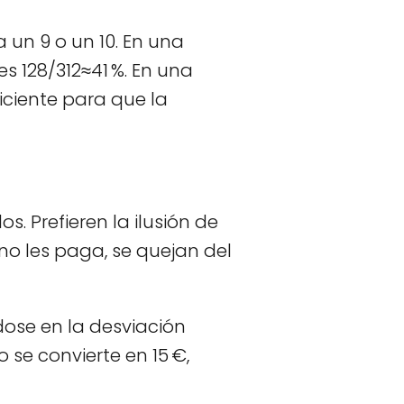
 un 9 o un 10. En una
s 128/312≈41 %. En una
ficiente para que la
. Prefieren la ilusión de
 no les paga, se quejan del
ose en la desviación
 se convierte en 15 €,