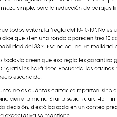
 mazo simple, pero la reducción de barajas li
e todos evitan: la “regla del 10‑10‑10”. No es u
dice que si en una ronda aparecen tres 10 co
bilidad del 33 %. Eso no ocurre. En realidad, el
s todavía creen que esa regla les garantiza 
€ gratis les hará ricos. Recuerda: los casinos
precio escondido.
nta no es cuántas cartas se reparten, sino 
ino cierre la mano. Si una sesión dura 45 mi
a decisión, si está basada en un conteo preci
, la expectativa se mantiene.