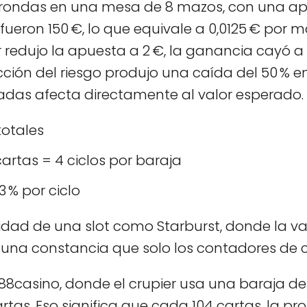
00 rondas en una mesa de 8 mazos, con una a
eron 150 €, lo que equivale a 0,0125 € por ma
edujo la apuesta a 2 €, la ganancia cayó a 
ucción del riesgo produjo una caída del 50 % 
adas afecta directamente al valor esperado.
totales
rtas = 4 ciclos por baraja
 % por ciclo
dad de una slot como Starburst, donde la va
rece una constancia que solo los contadores de 
 888casino, donde el crupier usa una baraja d
tas. Eso significa que cada 104 cartas, la pro