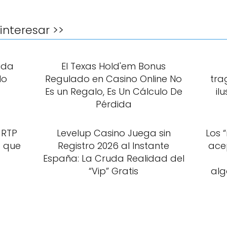
interesar >>
uda
El Texas Hold'em Bonus
lo
Regulado en Casino Online No
tra
Es un Regalo, Es Un Cálculo De
il
Pérdida
 RTP
Levelup Casino Juega sin
Los 
a que
Registro 2026 al Instante
ace
España: La Cruda Realidad del
“Vip” Gratis
alg