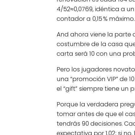
4/52≈0,0769, idéntica a un
contador a 0,15 % máximo.
And ahora viene la parte qu
costumbre de la casa que 
carta será 10 con una proba
Pero los jugadores novato
una “promoción VIP” de 10 
el “gift” siempre tiene un 
Porque la verdadera pregu
tomar antes de que el cas
tendrás 90 decisiones. Cad
expectativa por 1,02; si no