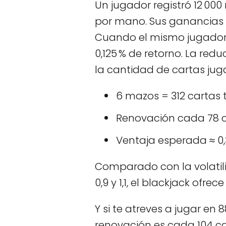
Un jugador registró 12 0
por mano. Sus ganancias fu
Cuando el mismo jugador r
0,125 % de retorno. La red
la cantidad de cartas jug
6 mazos = 312 cartas 
Renovación cada 78 ca
Ventaja esperada ≈ 0,3
Comparado con la volatili
0,9 y 1,1, el blackjack of
Y si te atreves a jugar en
renovación es cada 104 car