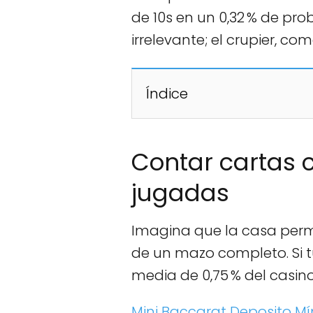
de 10s en un 0,32 % de pr
irrelevante; el crupier, co
Índice
Contar cartas 
jugadas
Imagina que la casa permit
de un mazo completo. Si tu
media de 0,75 % del casino
Mini Baccarat Deposito Mí