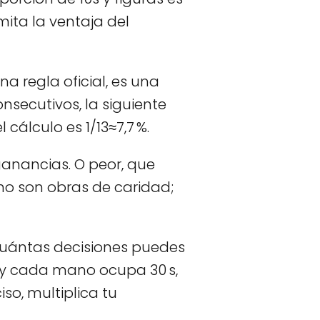
mita la ventaja del
na regla oficial, es una
nsecutivos, la siguiente
 cálculo es 1/13≈7,7 %.
ganancias. O peor, que
 no son obras de caridad;
cuántas decisiones puedes
n y cada mano ocupa 30 s,
so, multiplica tu