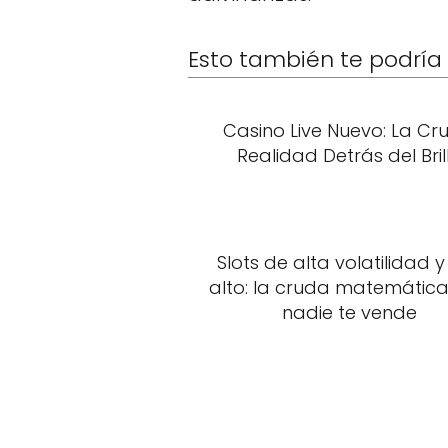
Esto también te podría 
Casino Live Nuevo: La Cr
Realidad Detrás del Bril
Slots de alta volatilidad y
alto: la cruda matemátic
nadie te vende