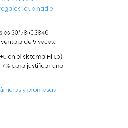
“regalos” que nadie
as es 30/78≈0,3846.
ventaja de 5 veces.
5 en el sistema Hi‑Lo)
7 % para justificar una
números y promesas