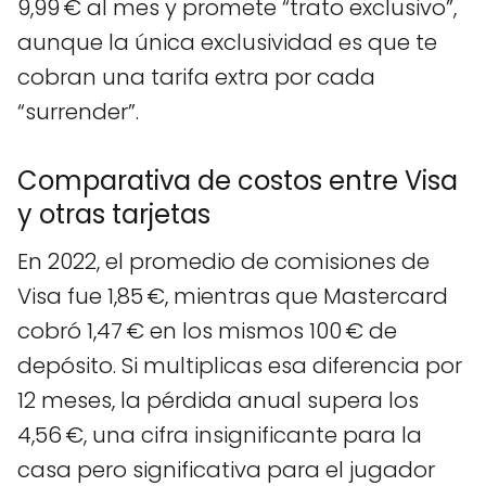
9,99 € al mes y promete “trato exclusivo”,
aunque la única exclusividad es que te
cobran una tarifa extra por cada
“surrender”.
Comparativa de costos entre Visa
y otras tarjetas
En 2022, el promedio de comisiones de
Visa fue 1,85 €, mientras que Mastercard
cobró 1,47 € en los mismos 100 € de
depósito. Si multiplicas esa diferencia por
12 meses, la pérdida anual supera los
4,56 €, una cifra insignificante para la
casa pero significativa para el jugador