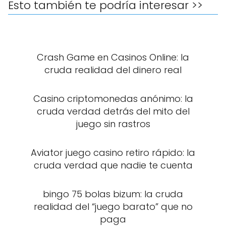
Esto también te podría interesar >>
Crash Game en Casinos Online: la
cruda realidad del dinero real
Casino criptomonedas anónimo: la
cruda verdad detrás del mito del
juego sin rastros
Aviator juego casino retiro rápido: la
cruda verdad que nadie te cuenta
bingo 75 bolas bizum: la cruda
realidad del “juego barato” que no
paga