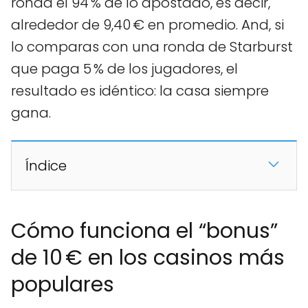
ronda el 94 % de lo apostado, es decir,
alrededor de 9,40 € en promedio. And, si
lo comparas con una ronda de Starburst
que paga 5 % de los jugadores, el
resultado es idéntico: la casa siempre
gana.
Índice
Cómo funciona el “bonus”
de 10 € en los casinos más
populares