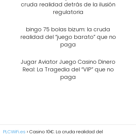
cruda realidad detrás de la ilusión
regulatoria
bingo 75 bolas bizum: la cruda
realidad del “juego barato” que no
paga
Jugar Aviator Juego Casino Dinero
Real: La Tragedia del “VIP” que no
paga
PLCWiFi.es
Casino 10€: La cruda realidad del