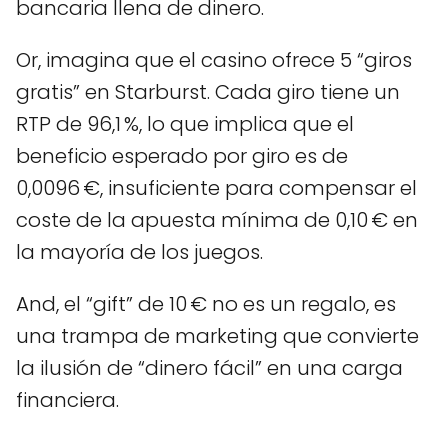
bancaria llena de dinero.
Or, imagina que el casino ofrece 5 “giros
gratis” en Starburst. Cada giro tiene un
RTP de 96,1 %, lo que implica que el
beneficio esperado por giro es de
0,0096 €, insuficiente para compensar el
coste de la apuesta mínima de 0,10 € en
la mayoría de los juegos.
And, el “gift” de 10 € no es un regalo, es
una trampa de marketing que convierte
la ilusión de “dinero fácil” en una carga
financiera.