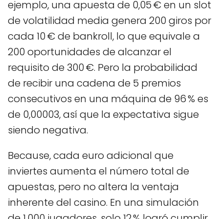
ejemplo, una apuesta de 0,05 € en un slot
de volatilidad media genera 200 giros por
cada 10 € de bankroll, lo que equivale a
200 oportunidades de alcanzar el
requisito de 300 €. Pero la probabilidad
de recibir una cadena de 5 premios
consecutivos en una máquina de 96 % es
de 0,00003, así que la expectativa sigue
siendo negativa.
Because, cada euro adicional que
inviertes aumenta el número total de
apuestas, pero no altera la ventaja
inherente del casino. En una simulación
de 1 000 jugadores, solo 12 % logró cumplir