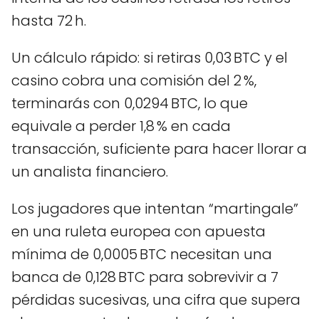
hasta 72 h.
Un cálculo rápido: si retiras 0,03 BTC y el
casino cobra una comisión del 2 %,
terminarás con 0,0294 BTC, lo que
equivale a perder 1,8 % en cada
transacción, suficiente para hacer llorar a
un analista financiero.
Los jugadores que intentan “martingale”
en una ruleta europea con apuesta
mínima de 0,0005 BTC necesitan una
banca de 0,128 BTC para sobrevivir a 7
pérdidas sucesivas, una cifra que supera