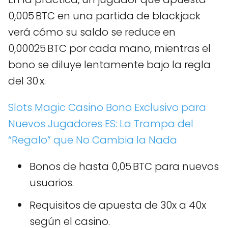
0,005 BTC en una partida de blackjack
verá cómo su saldo se reduce en
0,00025 BTC por cada mano, mientras el
bono se diluye lentamente bajo la regla
del 30 x.
Slots Magic Casino Bono Exclusivo para
Nuevos Jugadores ES: La Trampa del
“Regalo” que No Cambia la Nada
Bonos de hasta 0,05 BTC para nuevos
usuarios.
Requisitos de apuesta de 30x a 40x
según el casino.