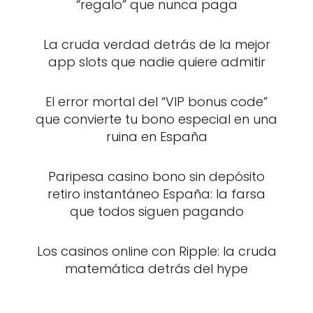
“regalo” que nunca paga
La cruda verdad detrás de la mejor
app slots que nadie quiere admitir
El error mortal del “VIP bonus code”
que convierte tu bono especial en una
ruina en España
Paripesa casino bono sin depósito
retiro instantáneo España: la farsa
que todos siguen pagando
Los casinos online con Ripple: la cruda
matemática detrás del hype