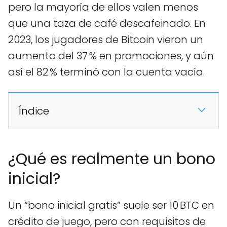
pero la mayoría de ellos valen menos
que una taza de café descafeinado. En
2023, los jugadores de Bitcoin vieron un
aumento del 37 % en promociones, y aún
así el 82 % terminó con la cuenta vacía.
Índice
¿Qué es realmente un bono
inicial?
Un “bono inicial gratis” suele ser 10 BTC en
crédito de juego, pero con requisitos de