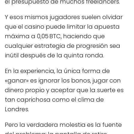
el presupuesto de muchos freelancers.
Y esos mismos jugadores suelen olvidar
que el casino puede limitar la apuesta
máxima a 0,05 BTC, haciendo que
cualquier estrategia de progresión sea
inútil después de la quinta ronda.
En la experiencia, la única forma de
«ganar» es ignorar los bonos, jugar con
dinero propio y aceptar que la suerte es
tan caprichosa como el clima de
Londres.
Pero la verdadera molestia es la fuente