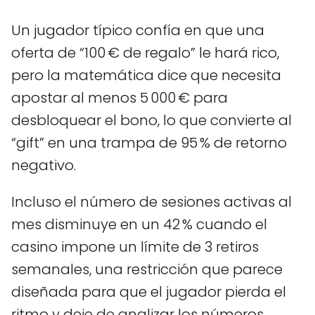
Un jugador típico confía en que una
oferta de “100 € de regalo” le hará rico,
pero la matemática dice que necesita
apostar al menos 5 000 € para
desbloquear el bono, lo que convierte al
“gift” en una trampa de 95 % de retorno
negativo.
Incluso el número de sesiones activas al
mes disminuye en un 42 % cuando el
casino impone un límite de 3 retiros
semanales, una restricción que parece
diseñada para que el jugador pierda el
ritmo y deje de analizar los números.