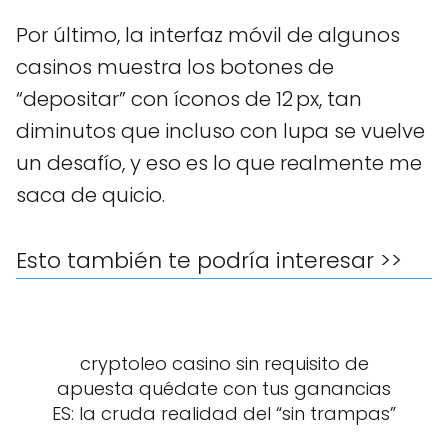
Por último, la interfaz móvil de algunos
casinos muestra los botones de
“depositar” con íconos de 12 px, tan
diminutos que incluso con lupa se vuelve
un desafío, y eso es lo que realmente me
saca de quicio.
Esto también te podría interesar >>
cryptoleo casino sin requisito de
apuesta quédate con tus ganancias
ES: la cruda realidad del “sin trampas”