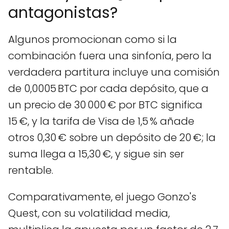
antagonistas?
Algunos promocionan como si la
combinación fuera una sinfonía, pero la
verdadera partitura incluye una comisión
de 0,0005 BTC por cada depósito, que a
un precio de 30 000 € por BTC significa
15 €, y la tarifa de Visa de 1,5 % añade
otros 0,30 € sobre un depósito de 20 €; la
suma llega a 15,30 €, y sigue sin ser
rentable.
Comparativamente, el juego Gonzo's
Quest, con su volatilidad media,