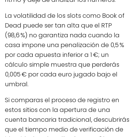
La volatilidad de los slots como Book of
Dead puede ser tan alta que el RTP
(98,6 %) no garantiza nada cuando la
casa impone una penalización de 0,5 %
por cada apuesta inferior a 1 €; un
cálculo simple muestra que perderás
0,005 € por cada euro jugado bajo el
umbral.
Si comparas el proceso de registro en
estos sitios con la apertura de una
cuenta bancaria tradicional, descubrirás
que el tiempo medio de verificación de