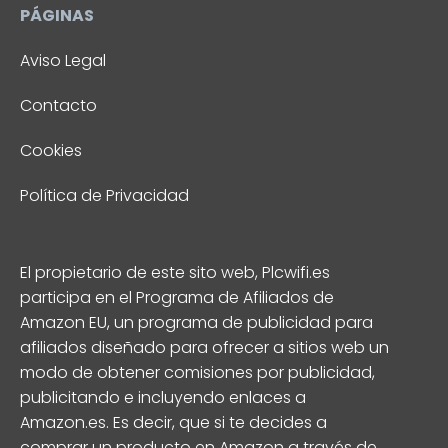
PÁGINAS
Aviso Legal
Contacto
Cookies
Política de Privacidad
El propietario de este sito web, Plcwifi.es
participa en el Programa de Afiliados de
Amazon EU, un programa de publicidad para
afiliados diseñado para ofrecer a sitios web un
modo de obtener comisiones por publicidad,
publicitando e incluyendo enlaces a
Amazon.es. Es decir, que si te decides a
comprar un producto en Amazon a través de