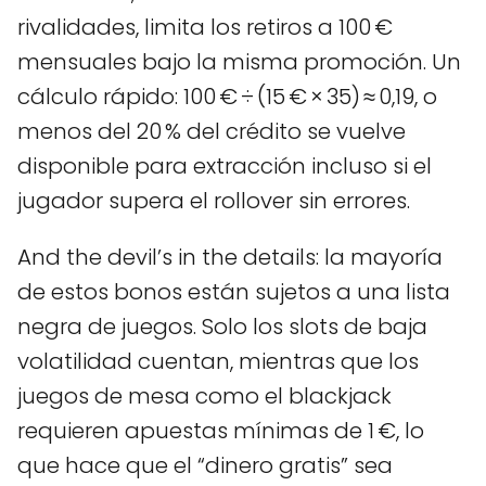
rivalidades, limita los retiros a 100 €
mensuales bajo la misma promoción. Un
cálculo rápido: 100 € ÷ (15 € × 35) ≈ 0,19, o
menos del 20 % del crédito se vuelve
disponible para extracción incluso si el
jugador supera el rollover sin errores.
And the devil’s in the details: la mayoría
de estos bonos están sujetos a una lista
negra de juegos. Solo los slots de baja
volatilidad cuentan, mientras que los
juegos de mesa como el blackjack
requieren apuestas mínimas de 1 €, lo
que hace que el “dinero gratis” sea