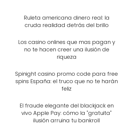
Ruleta americana dinero real: la
cruda realidad detrás del brillo
Los casino onlines que mas pagan y
no te hacen creer una ilusión de
riqueza
Spinight casino promo code para free
spins España: el truco que no te harán
feliz
El fraude elegante del blackjack en
vivo Apple Pay: cómo la "gratuita"
ilusión arruina tu bankroll