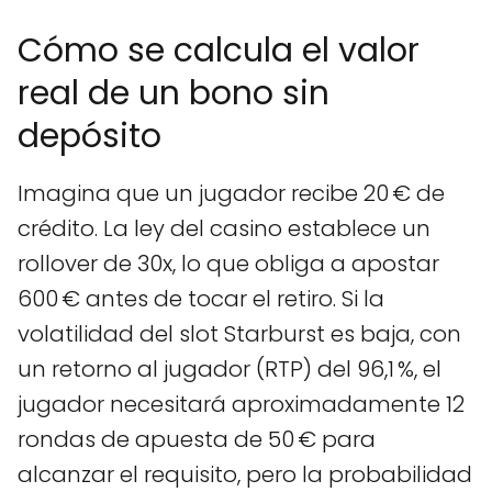
Cómo se calcula el valor
real de un bono sin
depósito
Imagina que un jugador recibe 20 € de
crédito. La ley del casino establece un
rollover de 30x, lo que obliga a apostar
600 € antes de tocar el retiro. Si la
volatilidad del slot Starburst es baja, con
un retorno al jugador (RTP) del 96,1 %, el
jugador necesitará aproximadamente 12
rondas de apuesta de 50 € para
alcanzar el requisito, pero la probabilidad