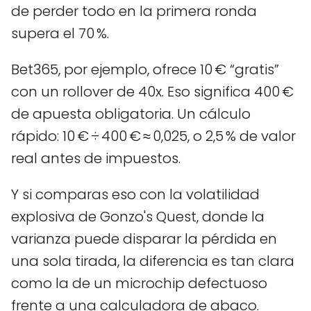
de perder todo en la primera ronda
supera el 70 %.
Bet365, por ejemplo, ofrece 10 € “gratis”
con un rollover de 40x. Eso significa 400 €
de apuesta obligatoria. Un cálculo
rápido: 10 € ÷ 400 € ≈ 0,025, o 2,5 % de valor
real antes de impuestos.
Y si comparas eso con la volatilidad
explosiva de Gonzo's Quest, donde la
varianza puede disparar la pérdida en
una sola tirada, la diferencia es tan clara
como la de un microchip defectuoso
frente a una calculadora de abaco.