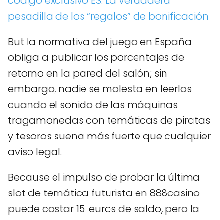
código exclusivo ES: La verdadera
pesadilla de los “regalos” de bonificación
But la normativa del juego en España
obliga a publicar los porcentajes de
retorno en la pared del salón; sin
embargo, nadie se molesta en leerlos
cuando el sonido de las máquinas
tragamonedas con temáticas de piratas
y tesoros suena más fuerte que cualquier
aviso legal.
Because el impulso de probar la última
slot de temática futurista en 888casino
puede costar 15 euros de saldo, pero la