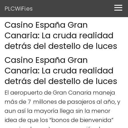
PLCWiFi.es
Casino España Gran
Canaria: La cruda realidad
detrás del destello de luces
Casino España Gran
Canaria: La cruda realidad
detrás del destello de luces
El aeropuerto de Gran Canaria maneja
más de 7 millones de pasajeros al año, y
aun así la mayoría llega sin la menor
idea de que los “bonos de bienvenida”