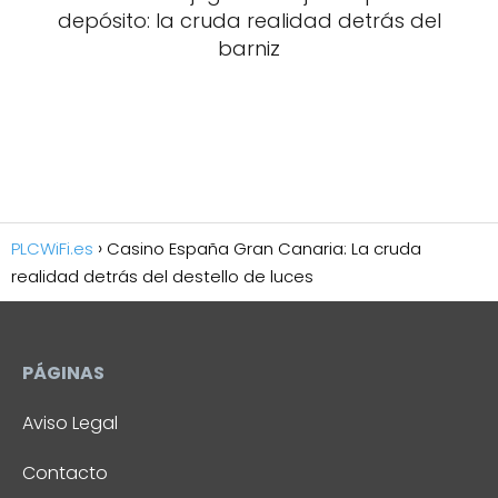
depósito: la cruda realidad detrás del
barniz
PLCWiFi.es
Casino España Gran Canaria: La cruda
realidad detrás del destello de luces
PÁGINAS
Aviso Legal
Contacto