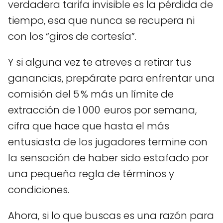
verdadera tarifa invisible es la pérdida de
tiempo, esa que nunca se recupera ni
con los “giros de cortesía”.
Y si alguna vez te atreves a retirar tus
ganancias, prepárate para enfrentar una
comisión del 5 % más un límite de
extracción de 1 000 euros por semana,
cifra que hace que hasta el más
entusiasta de los jugadores termine con
la sensación de haber sido estafado por
una pequeña regla de términos y
condiciones.
Ahora, si lo que buscas es una razón para