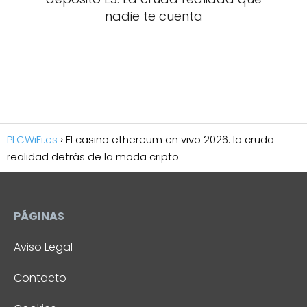
nadie te cuenta
PLCWiFi.es
El casino ethereum en vivo 2026: la cruda
realidad detrás de la moda cripto
PÁGINAS
Aviso Legal
Contacto