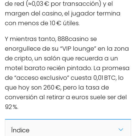
de red (≈0,03 € por transacción) y el
margen del casino, el jugador termina
con menos de 10 € útiles.
Y mientras tanto, 888casino se
enorgullece de su “VIP lounge” en la zona
de cripto, un salón que recuerda a un
motel barato recién pintado. La promesa
de “acceso exclusivo” cuesta 0,01 BTC, lo
que hoy son 260 €, pero la tasa de
conversión al retirar a euros suele ser del
92 %.
Índice