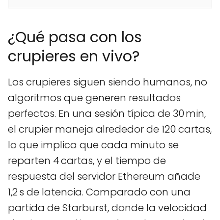
¿Qué pasa con los
crupieres en vivo?
Los crupieres siguen siendo humanos, no
algoritmos que generen resultados
perfectos. En una sesión típica de 30 min,
el crupier maneja alrededor de 120 cartas,
lo que implica que cada minuto se
reparten 4 cartas, y el tiempo de
respuesta del servidor Ethereum añade
1,2 s de latencia. Comparado con una
partida de Starburst, donde la velocidad