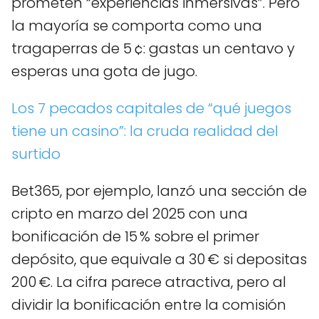
prometen “experiencias inmersivas”. Pero
la mayoría se comporta como una
tragaperras de 5 ¢: gastas un centavo y
esperas una gota de jugo.
Los 7 pecados capitales de “qué juegos
tiene un casino”: la cruda realidad del
surtido
Bet365, por ejemplo, lanzó una sección de
cripto en marzo del 2025 con una
bonificación de 15 % sobre el primer
depósito, que equivale a 30 € si depositas
200 €. La cifra parece atractiva, pero al
dividir la bonificación entre la comisión