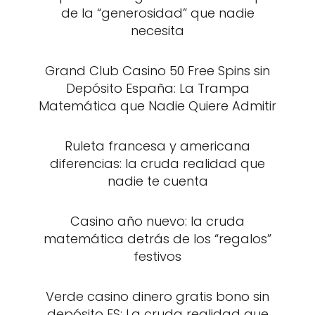
de la “generosidad” que nadie
necesita
Grand Club Casino 50 Free Spins sin
Depósito España: La Trampa
Matemática que Nadie Quiere Admitir
Ruleta francesa y americana
diferencias: la cruda realidad que
nadie te cuenta
Casino año nuevo: la cruda
matemática detrás de los “regalos”
festivos
Verde casino dinero gratis bono sin
depósito ES: La cruda realidad que