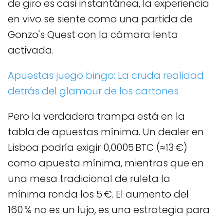
de giro es casi instantánea, la experiencia
en vivo se siente como una partida de
Gonzo's Quest con la cámara lenta
activada.
Apuestas juego bingo: La cruda realidad
detrás del glamour de los cartones
Pero la verdadera trampa está en la
tabla de apuestas mínima. Un dealer en
Lisboa podría exigir 0,0005 BTC (≈13 €)
como apuesta mínima, mientras que en
una mesa tradicional de ruleta la
mínima ronda los 5 €. El aumento del
160 % no es un lujo, es una estrategia para