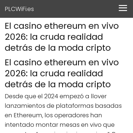
PLCWiFi.es
El casino ethereum en vivo
2026: la cruda realidad
detrás de la moda cripto
El casino ethereum en vivo
2026: la cruda realidad
detrás de la moda cripto
Desde que el 2024 empezó a llover
lanzamientos de plataformas basadas
en Ethereum, los operadores han
intentado montar mesas en vivo que