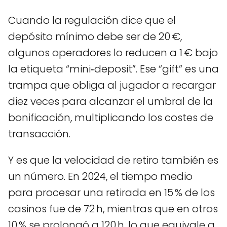
Cuando la regulación dice que el
depósito mínimo debe ser de 20 €,
algunos operadores lo reducen a 1 € bajo
la etiqueta “mini‑deposit”. Ese “gift” es una
trampa que obliga al jugador a recargar
diez veces para alcanzar el umbral de la
bonificación, multiplicando los costes de
transacción.
Y es que la velocidad de retiro también es
un número. En 2024, el tiempo medio
para procesar una retirada en 15 % de los
casinos fue de 72 h, mientras que en otros
10 % se prolongó a 120 h, lo que equivale a