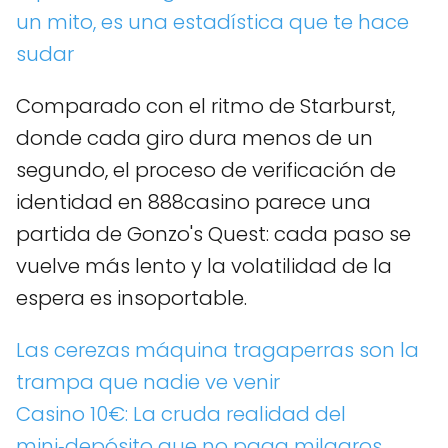
un mito, es una estadística que te hace
sudar
Comparado con el ritmo de Starburst,
donde cada giro dura menos de un
segundo, el proceso de verificación de
identidad en 888casino parece una
partida de Gonzo's Quest: cada paso se
vuelve más lento y la volatilidad de la
espera es insoportable.
Las cerezas máquina tragaperras son la
trampa que nadie ve venir
Casino 10€: La cruda realidad del
mini‑depósito que no paga milagros