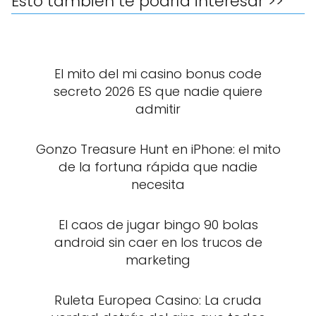
Esto también te podría interesar >>
El mito del mi casino bonus code
secreto 2026 ES que nadie quiere
admitir
Gonzo Treasure Hunt en iPhone: el mito
de la fortuna rápida que nadie
necesita
El caos de jugar bingo 90 bolas
android sin caer en los trucos de
marketing
Ruleta Europea Casino: La cruda