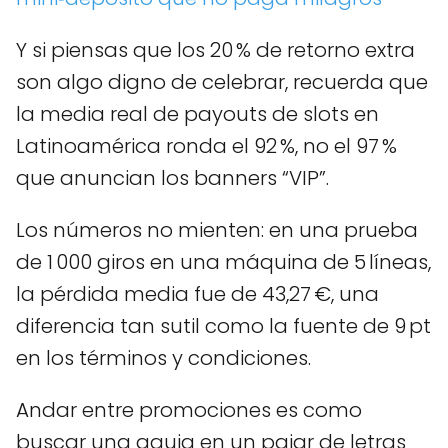
Y si piensas que los 20 % de retorno extra
son algo digno de celebrar, recuerda que
la media real de payouts de slots en
Latinoamérica ronda el 92 %, no el 97 %
que anuncian los banners “VIP”.
Los números no mienten: en una prueba
de 1 000 giros en una máquina de 5 líneas,
la pérdida media fue de 43,27 €, una
diferencia tan sutil como la fuente de 9 pt
en los términos y condiciones.
Andar entre promociones es como
buscar una aguja en un pajar de letras