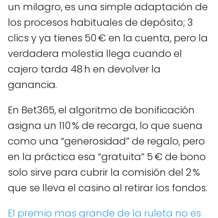
un milagro, es una simple adaptación de
los procesos habituales de depósito; 3
clics y ya tienes 50 € en la cuenta, pero la
verdadera molestia llega cuando el
cajero tarda 48 h en devolver la
ganancia.
En Bet365, el algoritmo de bonificación
asigna un 110 % de recarga, lo que suena
como una “generosidad” de regalo, pero
en la práctica esa “gratuita” 5 € de bono
solo sirve para cubrir la comisión del 2 %
que se lleva el casino al retirar los fondos.
El premio mas grande de la ruleta no es