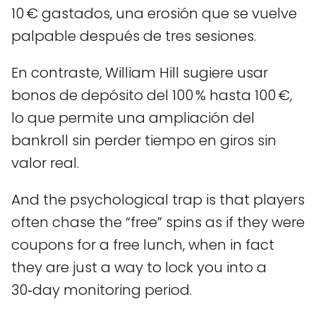
10 € gastados, una erosión que se vuelve
palpable después de tres sesiones.
En contraste, William Hill sugiere usar
bonos de depósito del 100 % hasta 100 €,
lo que permite una ampliación del
bankroll sin perder tiempo en giros sin
valor real.
And the psychological trap is that players
often chase the “free” spins as if they were
coupons for a free lunch, when in fact
they are just a way to lock you into a
30‑day monitoring period.