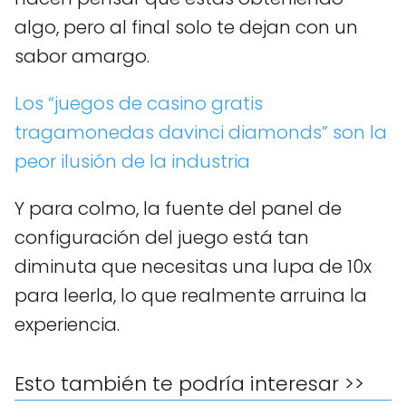
algo, pero al final solo te dejan con un
sabor amargo.
Los “juegos de casino gratis
tragamonedas davinci diamonds” son la
peor ilusión de la industria
Y para colmo, la fuente del panel de
configuración del juego está tan
diminuta que necesitas una lupa de 10x
para leerla, lo que realmente arruina la
experiencia.
Esto también te podría interesar >>