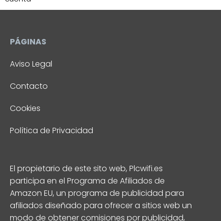
PÁGINAS
Aviso Legal
Contacto
Cookies
Política de Privacidad
El propietario de este sito web, Plcwifi.es
participa en el Programa de Afiliados de
Amazon EU, un programa de publicidad para
afiliados diseñado para ofrecer a sitios web un
modo de obtener comisiones por publicidad,