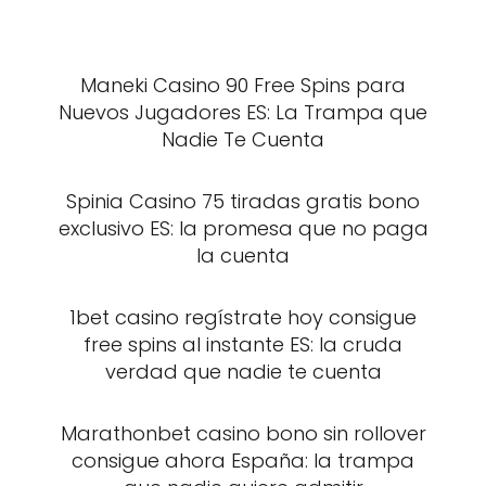
Maneki Casino 90 Free Spins para
Nuevos Jugadores ES: La Trampa que
Nadie Te Cuenta
Spinia Casino 75 tiradas gratis bono
exclusivo ES: la promesa que no paga
la cuenta
1bet casino regístrate hoy consigue
free spins al instante ES: la cruda
verdad que nadie te cuenta
Marathonbet casino bono sin rollover
consigue ahora España: la trampa