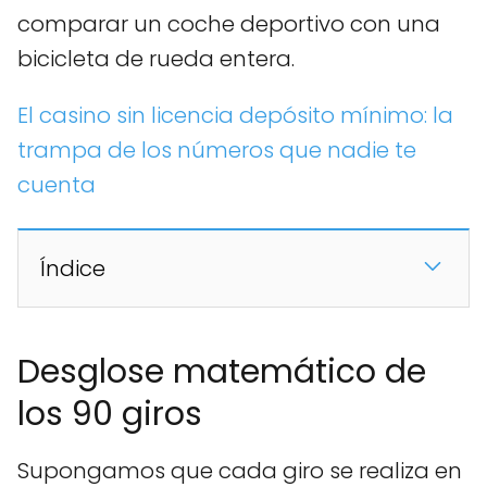
comparar un coche deportivo con una
bicicleta de rueda entera.
El casino sin licencia depósito mínimo: la
trampa de los números que nadie te
cuenta
Índice
Desglose matemático de
los 90 giros
Supongamos que cada giro se realiza en