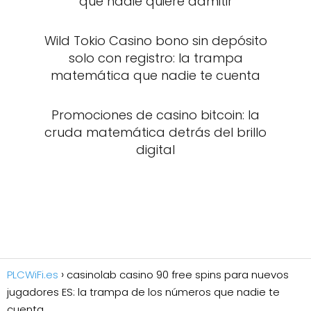
que nadie quiere admitir
Wild Tokio Casino bono sin depósito
solo con registro: la trampa
matemática que nadie te cuenta
Promociones de casino bitcoin: la
cruda matemática detrás del brillo
digital
PLCWiFi.es
casinolab casino 90 free spins para nuevos
jugadores ES: la trampa de los números que nadie te
cuenta