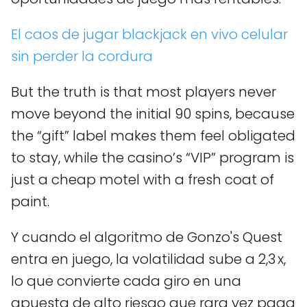
El caos de jugar blackjack en vivo celular
sin perder la cordura
But the truth is that most players never
move beyond the initial 90 spins, because
the “gift” label makes them feel obligated
to stay, while the casino’s “VIP” program is
just a cheap motel with a fresh coat of
paint.
Y cuando el algoritmo de Gonzo's Quest
entra en juego, la volatilidad sube a 2,3 x,
lo que convierte cada giro en una
apuesta de alto riesgo que rara vez paga