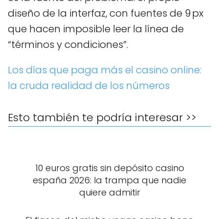
diseño de la interfaz, con fuentes de 9 px
que hacen imposible leer la línea de
“términos y condiciones”.
Los días que paga más el casino online:
la cruda realidad de los números
Esto también te podría interesar >>
10 euros gratis sin depósito casino
españa 2026: la trampa que nadie
quiere admitir