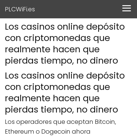
PLCWiFi.es
Los casinos online depósito
con criptomonedas que
realmente hacen que
pierdas tiempo, no dinero
Los casinos online depósito
con criptomonedas que
realmente hacen que
pierdas tiempo, no dinero
Los operadores que aceptan Bitcoin,
Ethereum o Dogecoin ahora