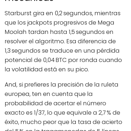
Starburst gira en 0,2 segundos, mientras
que los jackpots progresivos de Mega
Moolah tardan hasta 1,5 segundos en
resolver el algoritmo. Esa diferencia de
1,3 segundos se traduce en una pérdida
potencial de 0,04 BTC por ronda cuando
la volatilidad está en su pico.
And, si prefieres la precisión de la ruleta
europea, ten en cuenta que la
probabilidad de acertar el número
exacto es 1/37, lo que equivale a 2,7 % de
éxito, mucho peor que la tasa de acierto