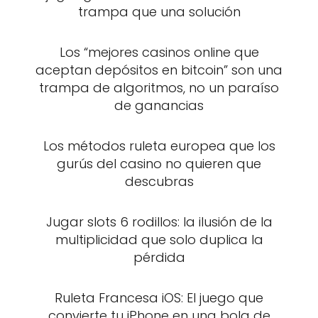
trampa que una solución
Los “mejores casinos online que
aceptan depósitos en bitcoin” son una
trampa de algoritmos, no un paraíso
de ganancias
Los métodos ruleta europea que los
gurús del casino no quieren que
descubras
Jugar slots 6 rodillos: la ilusión de la
multiplicidad que solo duplica la
pérdida
Ruleta Francesa iOS: El juego que
convierte tu iPhone en una bola de