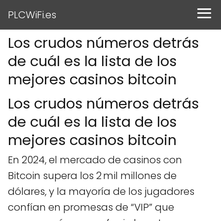
PLCWiFi.es
Los crudos números detrás
de cuál es la lista de los
mejores casinos bitcoin
Los crudos números detrás
de cuál es la lista de los
mejores casinos bitcoin
En 2024, el mercado de casinos con
Bitcoin supera los 2 mil millones de
dólares, y la mayoría de los jugadores
confían en promesas de “VIP” que