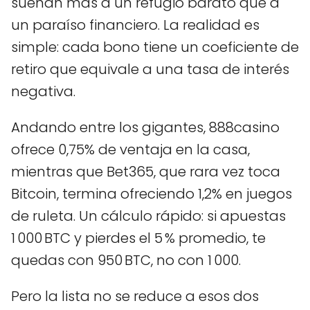
suenan más a un refugio barato que a
un paraíso financiero. La realidad es
simple: cada bono tiene un coeficiente de
retiro que equivale a una tasa de interés
negativa.
Andando entre los gigantes, 888casino
ofrece 0,75% de ventaja en la casa,
mientras que Bet365, que rara vez toca
Bitcoin, termina ofreciendo 1,2% en juegos
de ruleta. Un cálculo rápido: si apuestas
1 000 BTC y pierdes el 5 % promedio, te
quedas con 950 BTC, no con 1 000.
Pero la lista no se reduce a esos dos