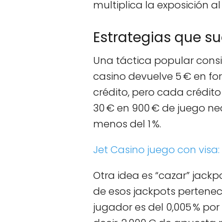
multiplica la exposición al
Estrategias que s
Una táctica popular consi
casino devuelve 5 € en for
crédito, pero cada crédit
30 € en 900 € de juego ne
menos del 1 %.
Jet Casino juego con visa
Otra idea es “cazar” jack
de esos jackpots pertenec
jugador es del 0,005 % por 