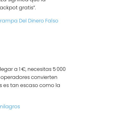
ackpot gratis”.
rampa Del Dinero Falso
llegar a 1 €, necesitas 5 000
os operadores convierten
as es tan escaso como la
milagros