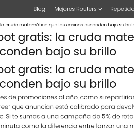
Blog
Mejores Routers
Repetido
: la cruda matemática que los casinos esconden bajo su brill
pot gratis: la cruda ma
conden bajo su brillo
pot gratis: la cruda ma
conden bajo su brillo
es de promociones al año, como si repartiría
free” que anuncian está calibrado para devo
do. Si te sumas a una campaña de 5 % de retor
diminuta como la diferencia entre lanzar una