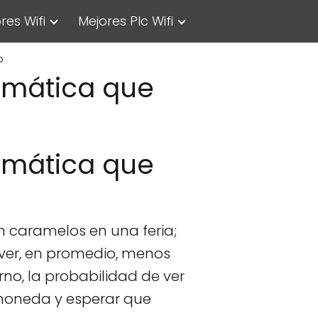
res Wifi
Mejores Plc Wifi
o
temática que
temática que
n caramelos en una feria;
lver, en promedio, menos
no, la probabilidad de ver
 moneda y esperar que