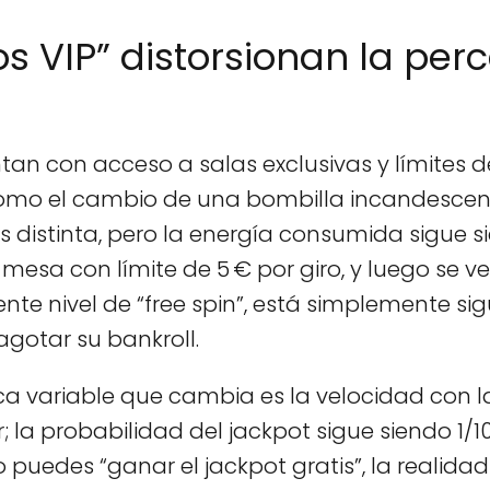
 VIP” distorsionan la per
ntan con acceso a salas exclusivas y límites 
l como el cambio de una bombilla incandescen
s distinta, pero la energía consumida sigue 
esa con límite de 5 € por giro, y luego se v
nte nivel de “free spin”, está simplemente s
gotar su bankroll.
nica variable que cambia es la velocidad con 
; la probabilidad del jackpot sigue siendo 1/10
 puedes “ganar el jackpot gratis”, la realida