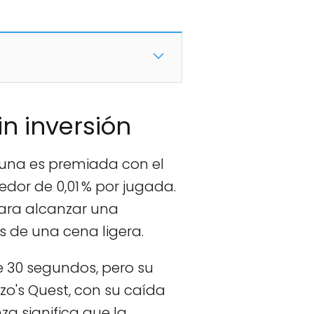
in inversión
 una es premiada con el
edor de 0,01 % por jugada.
 para alcanzar una
s de una cena ligera.
e 30 segundos, pero su
zo's Quest, con su caída
za significa que la