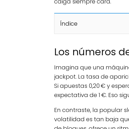
caiga siempre cara.
Índice
Los números det
Imagina que una máquina 
jackpot. La tasa de aparic
Si apuestas 0,20 € y esper
expectativa de 1 €. Eso s
En contraste, la popular 
volatilidad es tan baja qu
de bloques, ofrece un ritm