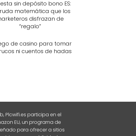
esta sin depósito bono ES:
cruda matemática que los
arketeros disfrazan de
“regalo”
uego de casino para tomar
trucos ni cuentos de hadas
, Plcwifi.es participa en el
mazon EU, un programa de
señado para ofrecer a sitios