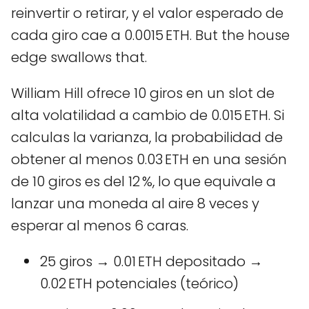
reinvertir o retirar, y el valor esperado de
cada giro cae a 0.0015 ETH. But the house
edge swallows that.
William Hill ofrece 10 giros en un slot de
alta volatilidad a cambio de 0.015 ETH. Si
calculas la varianza, la probabilidad de
obtener al menos 0.03 ETH en una sesión
de 10 giros es del 12 %, lo que equivale a
lanzar una moneda al aire 8 veces y
esperar al menos 6 caras.
25 giros → 0.01 ETH depositado →
0.02 ETH potenciales (teórico)