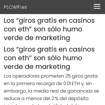
PLCWiFi.es
Los “giros gratis en casinos
con eth” son sólo humo
verde de marketing
Los “giros gratis en casinos
con eth” son sólo humo
verde de marketing
Los operadores prometen 25 giros gratis
en la primera recarga de 0.01 ETH y, sin
embargo, la media real de ganancias se
reduce a menos del 2 % del depósito