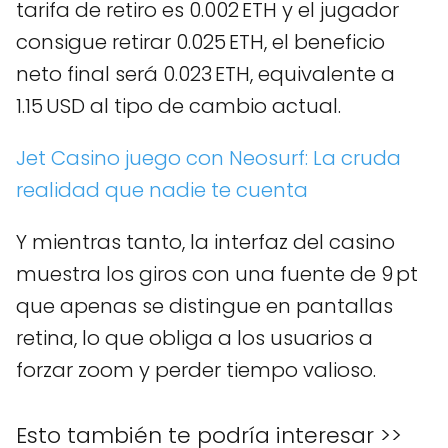
tarifa de retiro es 0.002 ETH y el jugador
consigue retirar 0.025 ETH, el beneficio
neto final será 0.023 ETH, equivalente a
1.15 USD al tipo de cambio actual.
Jet Casino juego con Neosurf: La cruda
realidad que nadie te cuenta
Y mientras tanto, la interfaz del casino
muestra los giros con una fuente de 9 pt
que apenas se distingue en pantallas
retina, lo que obliga a los usuarios a
forzar zoom y perder tiempo valioso.
Esto también te podría interesar >>