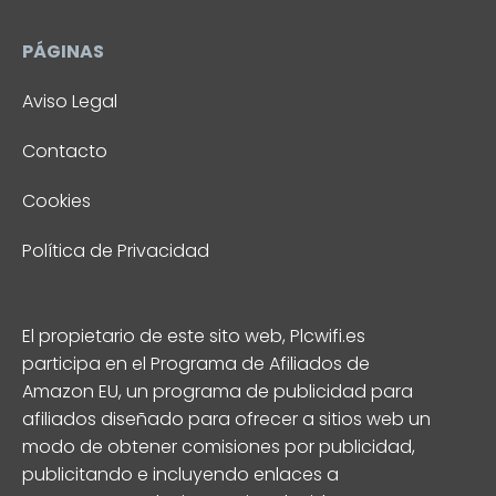
PÁGINAS
Aviso Legal
Contacto
Cookies
Política de Privacidad
El propietario de este sito web, Plcwifi.es
participa en el Programa de Afiliados de
Amazon EU, un programa de publicidad para
afiliados diseñado para ofrecer a sitios web un
modo de obtener comisiones por publicidad,
publicitando e incluyendo enlaces a