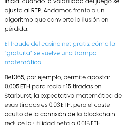
inicial cuando la volatilidad del juego se
ajusta al RTP. Andamos frente a un
algoritmo que convierte la ilusión en
pérdida.
El fraude del casino net gratis: cómo la
“gratuita” se vuelve una trampa
matemática
Bet365, por ejemplo, permite apostar
0.005 ETH para recibir 15 tiradas en
Starburst; la expectativa matemática de
esas tiradas es 0.03 ETH, pero el coste
oculto de la comisión de la blockchain
reduce la utilidad neta a 0.018 ETH,