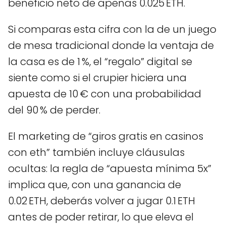
beneficio neto de apenas 0.025 ETH.
Si comparas esta cifra con la de un juego
de mesa tradicional donde la ventaja de
la casa es de 1 %, el “regalo” digital se
siente como si el crupier hiciera una
apuesta de 10 € con una probabilidad
del 90 % de perder.
El marketing de “giros gratis en casinos
con eth” también incluye cláusulas
ocultas: la regla de “apuesta mínima 5x”
implica que, con una ganancia de
0.02 ETH, deberás volver a jugar 0.1 ETH
antes de poder retirar, lo que eleva el