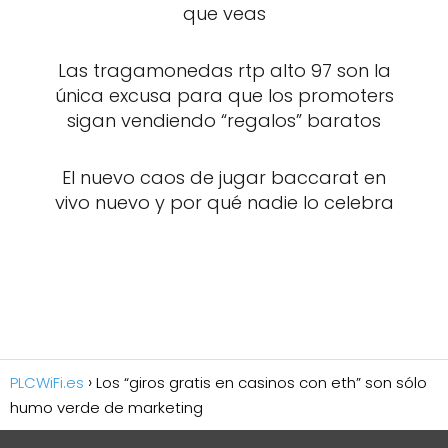
que veas
Las tragamonedas rtp alto 97 son la
única excusa para que los promoters
sigan vendiendo “regalos” baratos
El nuevo caos de jugar baccarat en
vivo nuevo y por qué nadie lo celebra
PLCWiFi.es
Los “giros gratis en casinos con eth” son sólo
humo verde de marketing