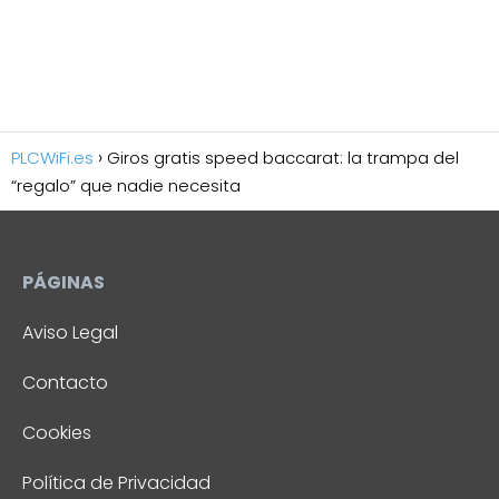
PLCWiFi.es
Giros gratis speed baccarat: la trampa del
“regalo” que nadie necesita
PÁGINAS
Aviso Legal
Contacto
Cookies
Política de Privacidad