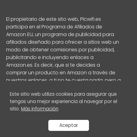
El propietario de este sito web, Plcwifi.es
participa en el Programa de Afiliados de
Amazon EU, un programa de publicidad para
afiliados diseñado para ofrecer a sitios web un
modo de obtener comisiones por publicidad,
publicitando e incluyendo enlaces a
Amazon.es. Es decir, que si te decides a
comprar un producto en Amazon a través de
nuestros enlaces, a ti no te cuesta nada, pero a
nosotros Amazon nos dará una comisión que
Este sitio web utiliza cookies para asegurar que
nos servirá para financiar la web. Todos los
tengas una mejor experiencia al navegar por el
enlaces de compra incluidos en esta web,
sitio.
Más información
tienen como destino el sitio web de Amazon.es
Aceptar