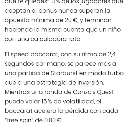
que te quedes”. 3 % de los jugadores que
aceptan el bonus nunca superan la
apuesta mínima de 20 €, y terminan
haciendo la misma cuenta que un niño
con una calculadora rota.
El speed baccarat, con su ritmo de 2,4
segundos por mano, se parece más a
una partida de Starburst en modo turbo
que a una estrategia de inversión.
Mientras una ronda de Gonzo's Quest
puede volar 15 % de volatilidad, el
baccarat acelera la pérdida con cada
“free spin” de 0,00 €.