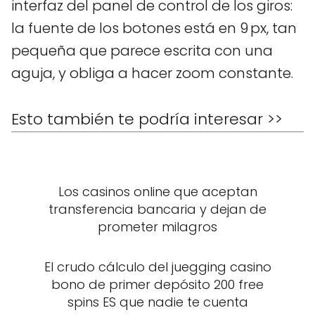
interfaz del panel de control de los giros:
la fuente de los botones está en 9 px, tan
pequeña que parece escrita con una
aguja, y obliga a hacer zoom constante.
Esto también te podría interesar >>
Los casinos online que aceptan
transferencia bancaria y dejan de
prometer milagros
El crudo cálculo del juegging casino
bono de primer depósito 200 free
spins ES que nadie te cuenta