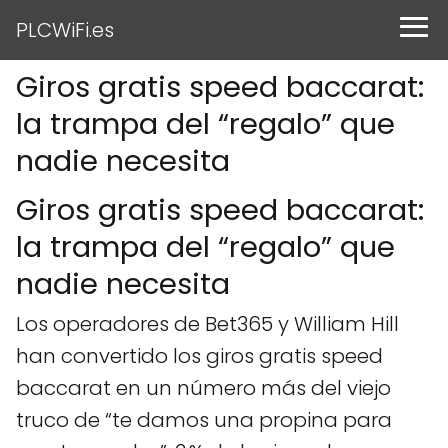
PLCWiFi.es
Giros gratis speed baccarat:
la trampa del “regalo” que
nadie necesita
Giros gratis speed baccarat:
la trampa del “regalo” que
nadie necesita
Los operadores de Bet365 y William Hill
han convertido los giros gratis speed
baccarat en un número más del viejo
truco de “te damos una propina para