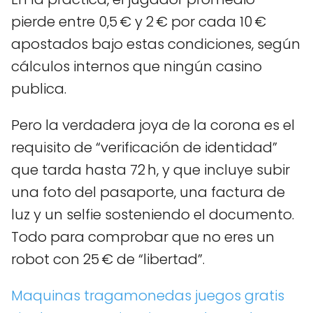
pierde entre 0,5 € y 2 € por cada 10 €
apostados bajo estas condiciones, según
cálculos internos que ningún casino
publica.
Pero la verdadera joya de la corona es el
requisito de “verificación de identidad”
que tarda hasta 72 h, y que incluye subir
una foto del pasaporte, una factura de
luz y un selfie sosteniendo el documento.
Todo para comprobar que no eres un
robot con 25 € de “libertad”.
Maquinas tragamonedas juegos gratis