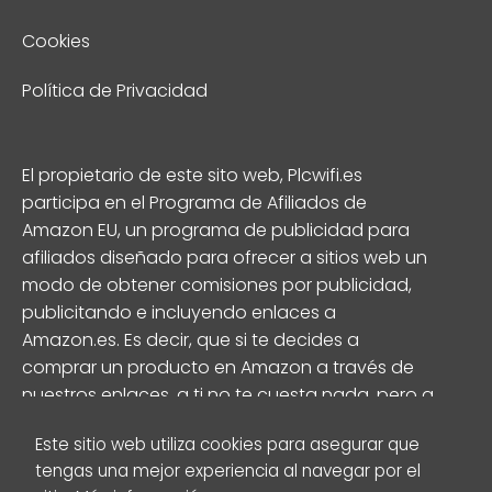
Cookies
Política de Privacidad
El propietario de este sito web, Plcwifi.es
participa en el Programa de Afiliados de
Amazon EU, un programa de publicidad para
afiliados diseñado para ofrecer a sitios web un
modo de obtener comisiones por publicidad,
publicitando e incluyendo enlaces a
Amazon.es. Es decir, que si te decides a
comprar un producto en Amazon a través de
nuestros enlaces, a ti no te cuesta nada, pero a
nosotros Amazon nos dará una comisión que
Este sitio web utiliza cookies para asegurar que
nos servirá para financiar la web. Todos los
tengas una mejor experiencia al navegar por el
enlaces de compra incluidos en esta web,