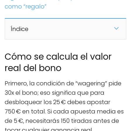
como “regalo”
Índice
Cómo se calcula el valor
real del bono
Primero, la condición de “wagering” pide
30x el bono; eso significa que para
desbloquear los 25 € debes apostar
750 € en total. Si cada apuesta media es
de 5 €, necesitarás 150 tiradas antes de
tocar cualquier ganancia real.