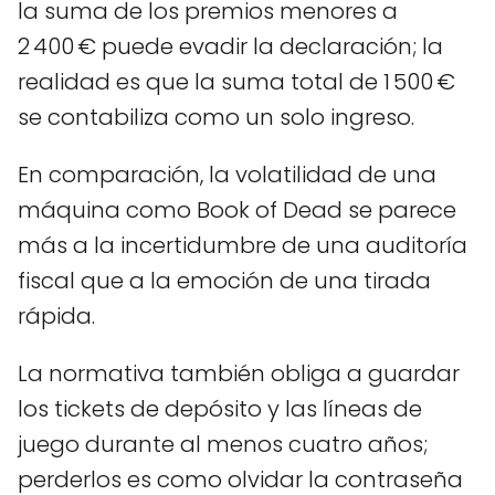
la suma de los premios menores a
2 400 € puede evadir la declaración; la
realidad es que la suma total de 1 500 €
se contabiliza como un solo ingreso.
En comparación, la volatilidad de una
máquina como Book of Dead se parece
más a la incertidumbre de una auditoría
fiscal que a la emoción de una tirada
rápida.
La normativa también obliga a guardar
los tickets de depósito y las líneas de
juego durante al menos cuatro años;
perderlos es como olvidar la contraseña