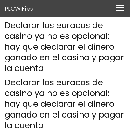
PLCWiFi.es
Declarar los euracos del
casino ya no es opcional:
hay que declarar el dinero
ganado en el casino y pagar
la cuenta
Declarar los euracos del
casino ya no es opcional:
hay que declarar el dinero
ganado en el casino y pagar
la cuenta