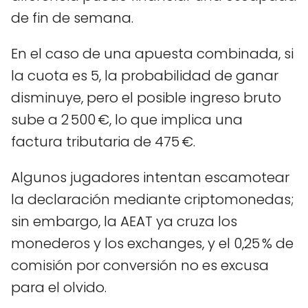
de fin de semana.
En el caso de una apuesta combinada, si
la cuota es 5, la probabilidad de ganar
disminuye, pero el posible ingreso bruto
sube a 2 500 €, lo que implica una
factura tributaria de 475 €.
Algunos jugadores intentan escamotear
la declaración mediante criptomonedas;
sin embargo, la AEAT ya cruza los
monederos y los exchanges, y el 0,25 % de
comisión por conversión no es excusa
para el olvido.