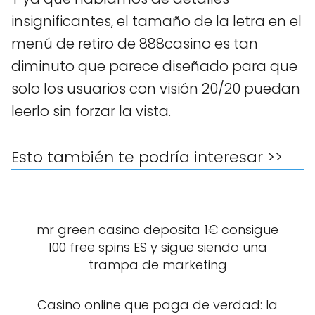
insignificantes, el tamaño de la letra en el
menú de retiro de 888casino es tan
diminuto que parece diseñado para que
solo los usuarios con visión 20/20 puedan
leerlo sin forzar la vista.
Esto también te podría interesar >>
mr green casino deposita 1€ consigue
100 free spins ES y sigue siendo una
trampa de marketing
Casino online que paga de verdad: la