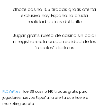
dhoze casino 155 tiradas gratis oferta
exclusiva hoy España: la cruda
realidad detrás del brillo
Jugar gratis ruleta de casino sin bajar
ni registrarse: la cruda realidad de los
“regalos” digitales
PLCWiFi.es
Ice 36 casino 140 tiradas gratis para
jugadores nuevos España: la oferta que huele a
marketing barato