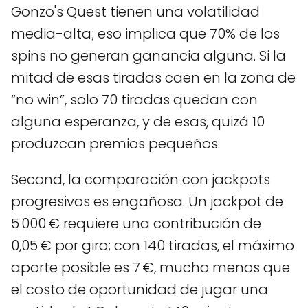
Gonzo's Quest tienen una volatilidad
media-alta; eso implica que 70% de los
spins no generan ganancia alguna. Si la
mitad de esas tiradas caen en la zona de
“no win”, solo 70 tiradas quedan con
alguna esperanza, y de esas, quizá 10
produzcan premios pequeños.
Second, la comparación con jackpots
progresivos es engañosa. Un jackpot de
5 000 € requiere una contribución de
0,05 € por giro; con 140 tiradas, el máximo
aporte posible es 7 €, mucho menos que
el costo de oportunidad de jugar una