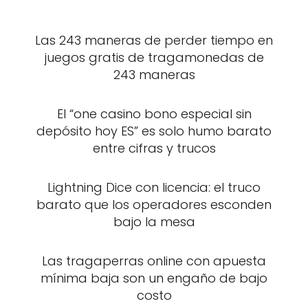
Las 243 maneras de perder tiempo en
juegos gratis de tragamonedas de
243 maneras
El “one casino bono especial sin
depósito hoy ES” es solo humo barato
entre cifras y trucos
Lightning Dice con licencia: el truco
barato que los operadores esconden
bajo la mesa
Las tragaperras online con apuesta
mínima baja son un engaño de bajo
costo