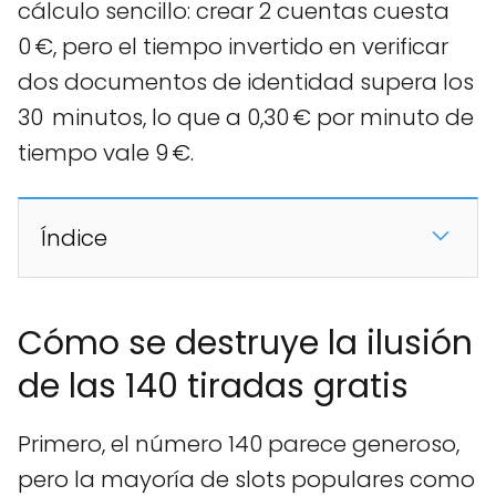
cálculo sencillo: crear 2 cuentas cuesta
0 €, pero el tiempo invertido en verificar
dos documentos de identidad supera los
30 minutos, lo que a 0,30 € por minuto de
tiempo vale 9 €.
Índice
Cómo se destruye la ilusión
de las 140 tiradas gratis
Primero, el número 140 parece generoso,
pero la mayoría de slots populares como