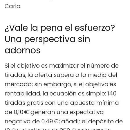
Carlo.
¿Vale la pena el esfuerzo?
Una perspectiva sin
adornos
Si el objetivo es maximizar el número de
tiradas, la oferta supera a la media del
mercado; sin embargo, si el objetivo es
rentabilidad, la ecuación es simple: 140
tiradas gratis con una apuesta mínima
de 0,10 € generan una expectativa
negativa de 0,49 €; añadir el depósito de