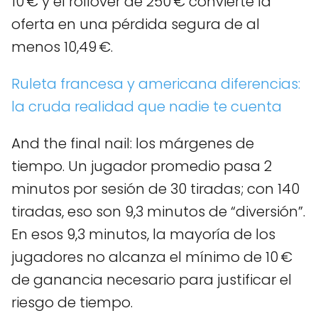
10 € y el rollover de 250 € convierte la
oferta en una pérdida segura de al
menos 10,49 €.
Ruleta francesa y americana diferencias:
la cruda realidad que nadie te cuenta
And the final nail: los márgenes de
tiempo. Un jugador promedio pasa 2
minutos por sesión de 30 tiradas; con 140
tiradas, eso son 9,3 minutos de “diversión”.
En esos 9,3 minutos, la mayoría de los
jugadores no alcanza el mínimo de 10 €
de ganancia necesario para justificar el
riesgo de tiempo.