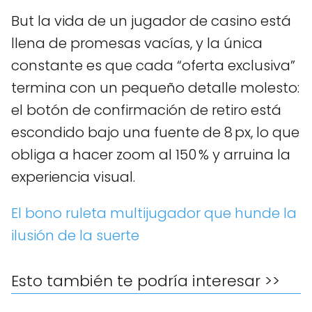
But la vida de un jugador de casino está
llena de promesas vacías, y la única
constante es que cada “oferta exclusiva”
termina con un pequeño detalle molesto:
el botón de confirmación de retiro está
escondido bajo una fuente de 8 px, lo que
obliga a hacer zoom al 150 % y arruina la
experiencia visual.
El bono ruleta multijugador que hunde la
ilusión de la suerte
Esto también te podría interesar >>