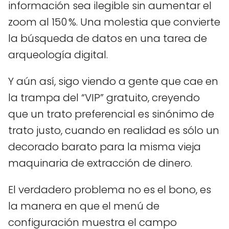
información sea ilegible sin aumentar el
zoom al 150 %. Una molestia que convierte
la búsqueda de datos en una tarea de
arqueología digital.
Y aún así, sigo viendo a gente que cae en
la trampa del “VIP” gratuito, creyendo
que un trato preferencial es sinónimo de
trato justo, cuando en realidad es sólo un
decorado barato para la misma vieja
maquinaria de extracción de dinero.
El verdadero problema no es el bono, es
la manera en que el menú de
configuración muestra el campo