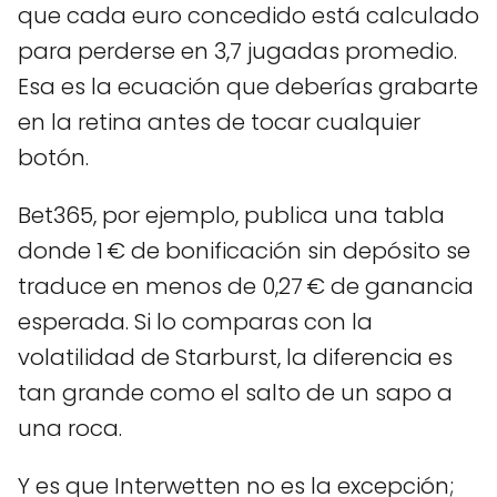
que cada euro concedido está calculado
para perderse en 3,7 jugadas promedio.
Esa es la ecuación que deberías grabarte
en la retina antes de tocar cualquier
botón.
Bet365, por ejemplo, publica una tabla
donde 1 € de bonificación sin depósito se
traduce en menos de 0,27 € de ganancia
esperada. Si lo comparas con la
volatilidad de Starburst, la diferencia es
tan grande como el salto de un sapo a
una roca.
Y es que Interwetten no es la excepción;