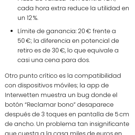
cada hora extra reduce la utilidad en
un 12 %.
Límite de ganancia: 20 € frente a
50 €; la diferencia en potencial de
retiro es de 30 €, lo que equivale a
casi una cena para dos.
Otro punto crítico es la compatibilidad
con dispositivos móviles; la app de
Interwetten muestra un bug donde el
botón “Reclamar bono” desaparece
después de 3 toques en pantalla de 5 cm
de ancho. Un problema tan insignificante
que cuesta a la casa miles de euros en