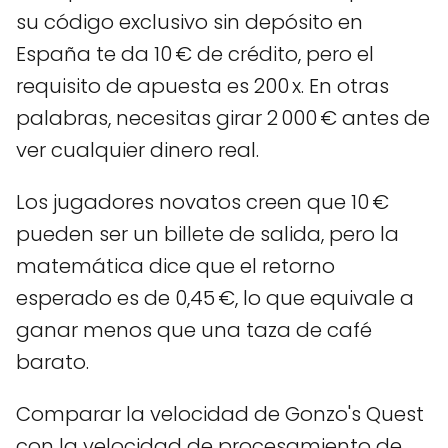
su código exclusivo sin depósito en
España te da 10 € de crédito, pero el
requisito de apuesta es 200 x. En otras
palabras, necesitas girar 2 000 € antes de
ver cualquier dinero real.
Los jugadores novatos creen que 10 €
pueden ser un billete de salida, pero la
matemática dice que el retorno
esperado es de 0,45 €, lo que equivale a
ganar menos que una taza de café
barato.
Comparar la velocidad de Gonzo's Quest
con la velocidad de procesamiento de