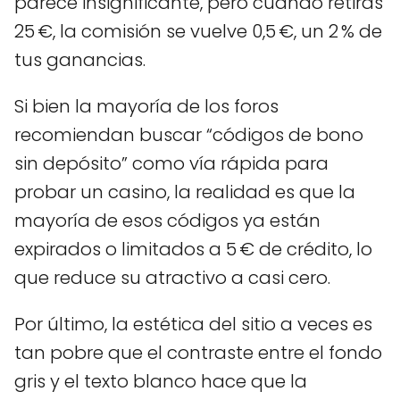
parece insignificante, pero cuando retiras
25 €, la comisión se vuelve 0,5 €, un 2 % de
tus ganancias.
Si bien la mayoría de los foros
recomiendan buscar “códigos de bono
sin depósito” como vía rápida para
probar un casino, la realidad es que la
mayoría de esos códigos ya están
expirados o limitados a 5 € de crédito, lo
que reduce su atractivo a casi cero.
Por último, la estética del sitio a veces es
tan pobre que el contraste entre el fondo
gris y el texto blanco hace que la