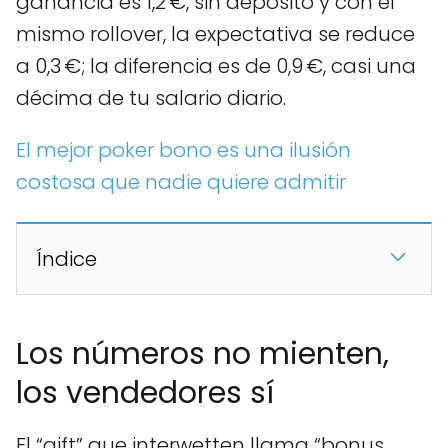
ganancia es 1,2 €, sin depósito y con el
mismo rollover, la expectativa se reduce
a 0,3 €; la diferencia es de 0,9 €, casi una
décima de tu salario diario.
El mejor poker bono es una ilusión
costosa que nadie quiere admitir
Índice
Los números no mienten,
los vendedores sí
El “gift” que interwetten llama “bonus