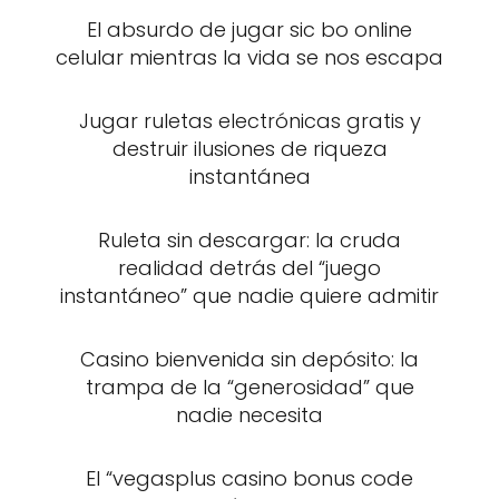
El absurdo de jugar sic bo online
celular mientras la vida se nos escapa
Jugar ruletas electrónicas gratis y
destruir ilusiones de riqueza
instantánea
Ruleta sin descargar: la cruda
realidad detrás del “juego
instantáneo” que nadie quiere admitir
Casino bienvenida sin depósito: la
trampa de la “generosidad” que
nadie necesita
El “vegasplus casino bonus code