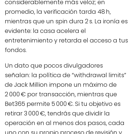
considerablemente más veloz; en
promedio, la verificación tarda 48 h,
mientras que un spin dura 2 s. La ironía es
evidente: la casa acelera el
entretenimiento y retarda el acceso a tus
fondos.
Un dato que pocos divulgadores
señalan: la política de “withdrawal limits”
de Jack Million impone un máximo de
2 000 € por transacción, mientras que
Bet365 permite 5 000 €. Si tu objetivo es
retirar 3 000 €, tendrás que dividir la
operación en al menos dos pasos, cada
uno con su propio proceso de revisión y