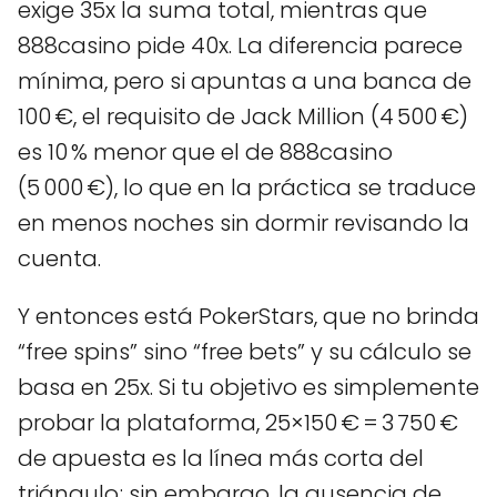
exige 35x la suma total, mientras que
888casino pide 40x. La diferencia parece
mínima, pero si apuntas a una banca de
100 €, el requisito de Jack Million (4 500 €)
es 10 % menor que el de 888casino
(5 000 €), lo que en la práctica se traduce
en menos noches sin dormir revisando la
cuenta.
Y entonces está PokerStars, que no brinda
“free spins” sino “free bets” y su cálculo se
basa en 25x. Si tu objetivo es simplemente
probar la plataforma, 25×150 € = 3 750 €
de apuesta es la línea más corta del
triángulo; sin embargo, la ausencia de