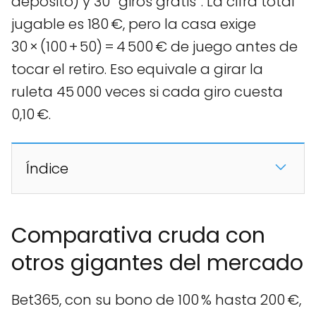
depósito) y 30 “giros gratis”. La cifra total
jugable es 180 €, pero la casa exige
30 × (100 + 50) = 4 500 € de juego antes de
tocar el retiro. Eso equivale a girar la
ruleta 45 000 veces si cada giro cuesta
0,10 €.
Índice
Comparativa cruda con
otros gigantes del mercado
Bet365, con su bono de 100 % hasta 200 €,