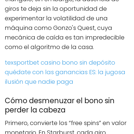
giros te deja sin la oportunidad de
experimentar la volatilidad de una
máquina como Gonzo's Quest, cuya
mecánica de caída es tan impredecible
como el algoritmo de la casa.
texsportbet casino bono sin depósito
quédate con las ganancias ES: la jugosa
ilusión que nadie paga
Cómo desmenuzar el bono sin
perder la cabeza
Primero, convierte los “free spins” en valor
monetario. En Starburst, cada giro