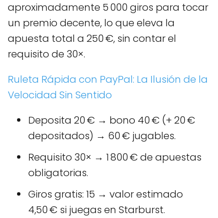
aproximadamente 5 000 giros para tocar
un premio decente, lo que eleva la
apuesta total a 250 €, sin contar el
requisito de 30×.
Ruleta Rápida con PayPal: La Ilusión de la
Velocidad Sin Sentido
Deposita 20 € → bono 40 € (+ 20 €
depositados) → 60 € jugables.
Requisito 30× → 1 800 € de apuestas
obligatorias.
Giros gratis: 15 → valor estimado
4,50 € si juegas en Starburst.