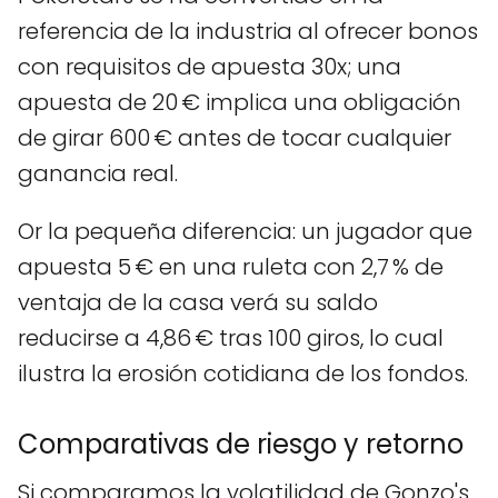
referencia de la industria al ofrecer bonos
con requisitos de apuesta 30x; una
apuesta de 20 € implica una obligación
de girar 600 € antes de tocar cualquier
ganancia real.
Or la pequeña diferencia: un jugador que
apuesta 5 € en una ruleta con 2,7 % de
ventaja de la casa verá su saldo
reducirse a 4,86 € tras 100 giros, lo cual
ilustra la erosión cotidiana de los fondos.
Comparativas de riesgo y retorno
Si comparamos la volatilidad de Gonzo's