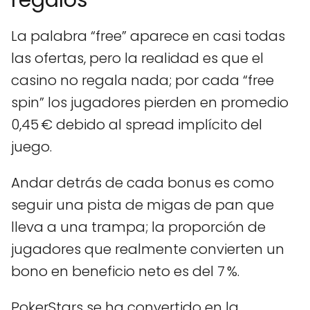
regalos
La palabra “free” aparece en casi todas
las ofertas, pero la realidad es que el
casino no regala nada; por cada “free
spin” los jugadores pierden en promedio
0,45 € debido al spread implícito del
juego.
Andar detrás de cada bonus es como
seguir una pista de migas de pan que
lleva a una trampa; la proporción de
jugadores que realmente convierten un
bono en beneficio neto es del 7 %.
PokerStars se ha convertido en la