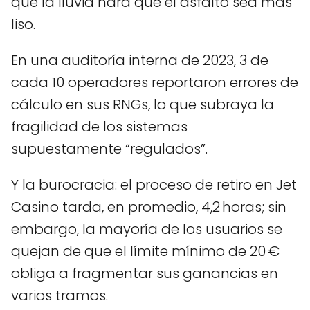
que la lluvia hará que el asfalto sea más
liso.
En una auditoría interna de 2023, 3 de
cada 10 operadores reportaron errores de
cálculo en sus RNGs, lo que subraya la
fragilidad de los sistemas
supuestamente “regulados”.
Y la burocracia: el proceso de retiro en Jet
Casino tarda, en promedio, 4,2 horas; sin
embargo, la mayoría de los usuarios se
quejan de que el límite mínimo de 20 €
obliga a fragmentar sus ganancias en
varios tramos.