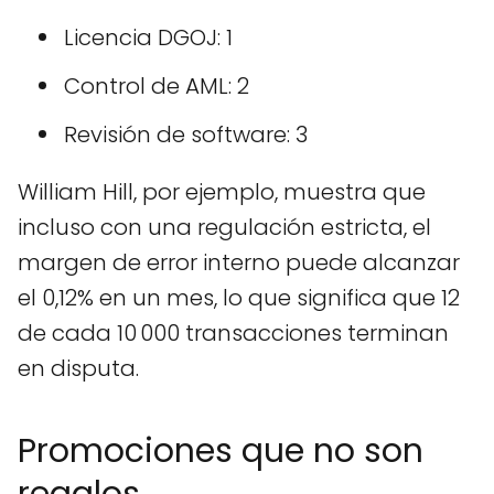
Licencia DGOJ: 1
Control de AML: 2
Revisión de software: 3
William Hill, por ejemplo, muestra que
incluso con una regulación estricta, el
margen de error interno puede alcanzar
el 0,12% en un mes, lo que significa que 12
de cada 10 000 transacciones terminan
en disputa.
Promociones que no son