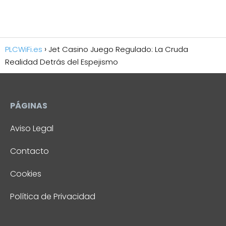
PLCWiFi.es
Jet Casino Juego Regulado: La Cruda
Realidad Detrás del Espejismo
PÁGINAS
Aviso Legal
Contacto
Cookies
Política de Privacidad