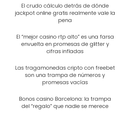
El crudo cálculo detrás de dónde
jackpot online gratis realmente vale la
pena
El “mejor casino rtp alto” es una farsa
envuelta en promesas de glitter y
cifras infladas
Las tragamonedas cripto con freebet
son una trampa de números y
promesas vacías
Bonos casino Barcelona: la trampa
del “regalo” que nadie se merece