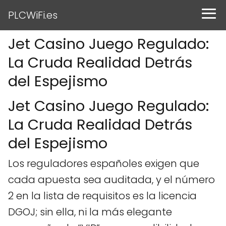
PLCWiFi.es
Jet Casino Juego Regulado:
La Cruda Realidad Detrás
del Espejismo
Jet Casino Juego Regulado:
La Cruda Realidad Detrás
del Espejismo
Los reguladores españoles exigen que
cada apuesta sea auditada, y el número
2 en la lista de requisitos es la licencia
DGOJ; sin ella, ni la más elegante