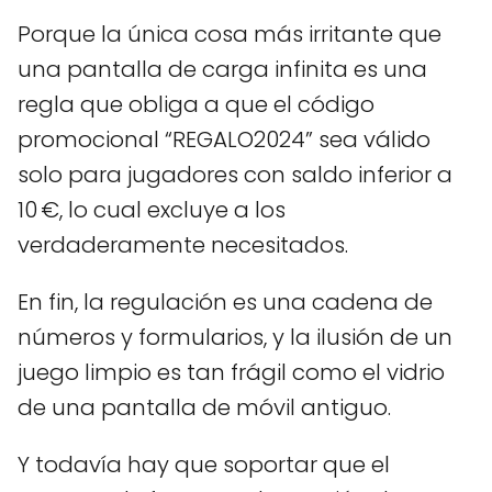
Porque la única cosa más irritante que
una pantalla de carga infinita es una
regla que obliga a que el código
promocional “REGALO2024” sea válido
solo para jugadores con saldo inferior a
10 €, lo cual excluye a los
verdaderamente necesitados.
En fin, la regulación es una cadena de
números y formularios, y la ilusión de un
juego limpio es tan frágil como el vidrio
de una pantalla de móvil antiguo.
Y todavía hay que soportar que el