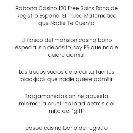
Rabona Casino 120 Free Spins Bono de
Registro España: El Truco Matemático
que Nadie Te Cuenta
El fiasco del mansion casino bono
especial sin depósito hoy ES que nadie
quiere admitir
Los trucos sucios de a carta fuertes
blackjack que nadie quiere admitir
Tragamonedas online apuesta
mínima: la cruel realidad detrás del
mito del “gift”
casoo casino bono de registro