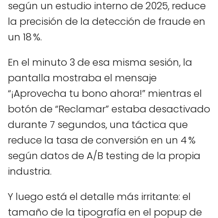
según un estudio interno de 2025, reduce
la precisión de la detección de fraude en
un 18 %.
En el minuto 3 de esa misma sesión, la
pantalla mostraba el mensaje
“¡Aprovecha tu bono ahora!” mientras el
botón de “Reclamar” estaba desactivado
durante 7 segundos, una táctica que
reduce la tasa de conversión en un 4 %
según datos de A/B testing de la propia
industria.
Y luego está el detalle más irritante: el
tamaño de la tipografía en el popup de