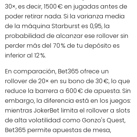
30×, es decir, 1500 € en jugadas antes de
poder retirar nada. Si la varianza media
de la máquina Starburst es 0,95, la
probabilidad de alcanzar ese rollover sin
perder más del 70 % de tu depósito es
inferior al 12 %.
En comparación, Bet365 ofrece un
rollover de 20× en su bono de 30 €, lo que
reduce la barrera a 600 € de apuesta. Sin
embargo, la diferencia está en los juegos:
mientras JokerBet limita el rollover a slots
de alta volatilidad como Gonzo's Quest,
Bet365 permite apuestas de mesa,