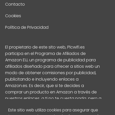
Contacto
Cookies
Política de Privacidad
El propietario de este sito web, Plcwifi.es
participa en el Programa de Afiliados de
Amazon EU, un programa de publicidad para
afiliados diseñado para ofrecer a sitios web un
modo de obtener comisiones por publicidad,
publicitando e incluyendo enlaces a
Amazon.es. Es decir, que si te decides a
comprar un producto en Amazon a través de
nuestros enlaces, a ti no te cuesta nada, pero a
nosotros Amazon nos dará una comisión que
Este sitio web utiliza cookies para asegurar que
nos servirá para financiar la web. Todos los