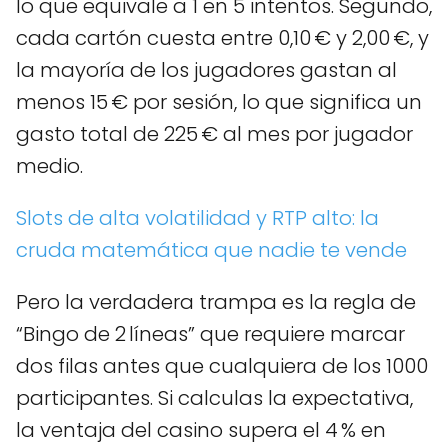
lo que equivale a 1 en 5 intentos. Segundo,
cada cartón cuesta entre 0,10 € y 2,00 €, y
la mayoría de los jugadores gastan al
menos 15 € por sesión, lo que significa un
gasto total de 225 € al mes por jugador
medio.
Slots de alta volatilidad y RTP alto: la
cruda matemática que nadie te vende
Pero la verdadera trampa es la regla de
“Bingo de 2 líneas” que requiere marcar
dos filas antes que cualquiera de los 1000
participantes. Si calculas la expectativa,
la ventaja del casino supera el 4 % en