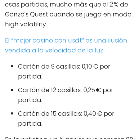
esas partidas, mucho más que el 2 % de
Gonzo's Quest cuando se juega en modo
high volatility.
El “mejor casino con usdt” es una ilusión
vendida a la velocidad de la luz
Cartón de 9 casillas: 0,10 € por
partida.
Cartón de 12 casillas: 0,25 € por
partida.
Cartón de 15 casillas: 0,40 € por
partida.