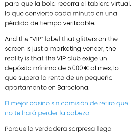
para que la bola recorra el tablero virtual,
lo que convierte cada minuto en una
pérdida de tiempo verificable.
And the “VIP” label that glitters on the
screen is just a marketing veneer; the
reality is that the VIP club exige un
depósito mínimo de 5 000 € al mes, lo
que supera la renta de un pequeño
apartamento en Barcelona.
El mejor casino sin comisión de retiro que
no te hará perder la cabeza
Porque la verdadera sorpresa llega