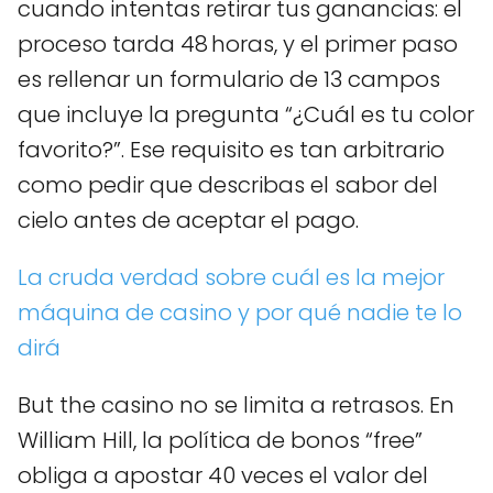
cuando intentas retirar tus ganancias: el
proceso tarda 48 horas, y el primer paso
es rellenar un formulario de 13 campos
que incluye la pregunta “¿Cuál es tu color
favorito?”. Ese requisito es tan arbitrario
como pedir que describas el sabor del
cielo antes de aceptar el pago.
La cruda verdad sobre cuál es la mejor
máquina de casino y por qué nadie te lo
dirá
But the casino no se limita a retrasos. En
William Hill, la política de bonos “free”
obliga a apostar 40 veces el valor del