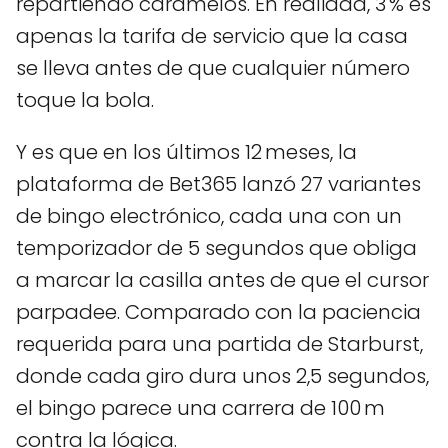
repartiendo caramelos. En realidad, 3 % es
apenas la tarifa de servicio que la casa
se lleva antes de que cualquier número
toque la bola.
Y es que en los últimos 12 meses, la
plataforma de Bet365 lanzó 27 variantes
de bingo electrónico, cada una con un
temporizador de 5 segundos que obliga
a marcar la casilla antes de que el cursor
parpadee. Comparado con la paciencia
requerida para una partida de Starburst,
donde cada giro dura unos 2,5 segundos,
el bingo parece una carrera de 100 m
contra la lógica.