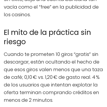
vacía como el “free” en la publicidad de
los casinos.
El mito de la práctica sin
riesgo
Cuando te prometen 10 giros “gratis” sin
descargar, están ocultando el hecho de
que esos giros valen menos que una taza
de café; 0,10 € vs. 1,20 € de gasto real. 4 %
de los usuarios que intentan explotar la
oferta terminan comprando créditos en
menos de 2 minutos.