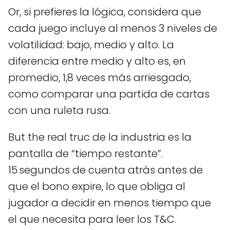
Or, si prefieres la lógica, considera que
cada juego incluye al menos 3 niveles de
volatilidad: bajo, medio y alto. La
diferencia entre medio y alto es, en
promedio, 1,8 veces más arriesgado,
como comparar una partida de cartas
con una ruleta rusa.
But the real truc de la industria es la
pantalla de “tiempo restante”.
15 segundos de cuenta atrás antes de
que el bono expire, lo que obliga al
jugador a decidir en menos tiempo que
el que necesita para leer los T&C.