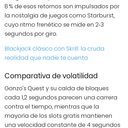
8 % de esos retornos son impulsados por
la nostalgia de juegos como Starburst,
cuyo ritmo frenético se mide en 2‑3
segundos por giro.
Blackjack clásico con Skrill: la cruda
realidad que nadie te cuenta
Comparativa de volatilidad
Gonzo's Quest y su caída de bloques
cada 1,2 segundos parecen una carrera
contra el tiempo, mientras que la
mayoría de los slots gratis mantienen
una velocidad constante de 4 segundos