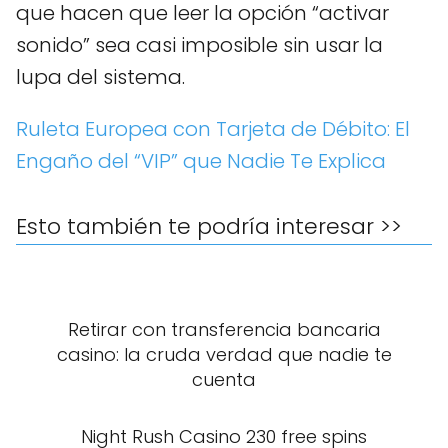
que hacen que leer la opción “activar
sonido” sea casi imposible sin usar la
lupa del sistema.
Ruleta Europea con Tarjeta de Débito: El
Engaño del “VIP” que Nadie Te Explica
Esto también te podría interesar >>
Retirar con transferencia bancaria
casino: la cruda verdad que nadie te
cuenta
Night Rush Casino 230 free spins