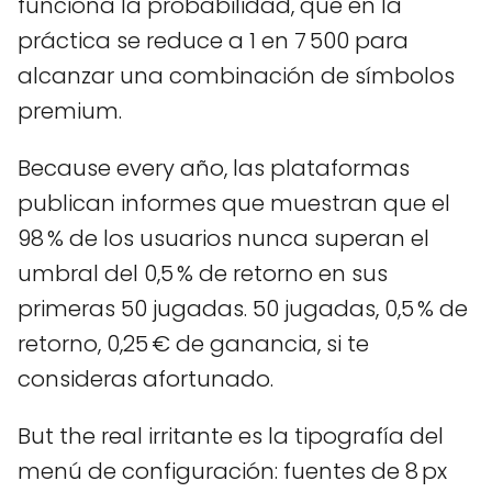
funciona la probabilidad, que en la
práctica se reduce a 1 en 7 500 para
alcanzar una combinación de símbolos
premium.
Because every año, las plataformas
publican informes que muestran que el
98 % de los usuarios nunca superan el
umbral del 0,5 % de retorno en sus
primeras 50 jugadas. 50 jugadas, 0,5 % de
retorno, 0,25 € de ganancia, si te
consideras afortunado.
But the real irritante es la tipografía del
menú de configuración: fuentes de 8 px