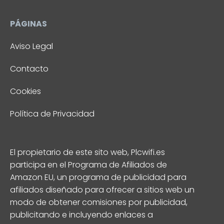
PÁGINAS
Aviso Legal
Contacto
Cookies
Política de Privacidad
El propietario de este sito web, Plcwifi.es
participa en el Programa de Afiliados de
Amazon EU, un programa de publicidad para
afiliados diseñado para ofrecer a sitios web un
modo de obtener comisiones por publicidad,
publicitando e incluyendo enlaces a