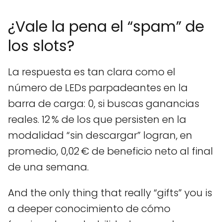
¿Vale la pena el “spam” de
los slots?
La respuesta es tan clara como el
número de LEDs parpadeantes en la
barra de carga: 0, si buscas ganancias
reales. 12 % de los que persisten en la
modalidad “sin descargar” logran, en
promedio, 0,02 € de beneficio neto al final
de una semana.
And the only thing that really “gifts” you is
a deeper conocimiento de cómo