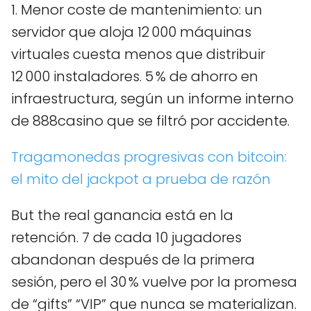
1. Menor coste de mantenimiento: un
servidor que aloja 12 000 máquinas
virtuales cuesta menos que distribuir
12 000 instaladores. 5 % de ahorro en
infraestructura, según un informe interno
de 888casino que se filtró por accidente.
Tragamonedas progresivas con bitcoin:
el mito del jackpot a prueba de razón
But the real ganancia está en la
retención. 7 de cada 10 jugadores
abandonan después de la primera
sesión, pero el 30 % vuelve por la promesa
de “gifts” “VIP” que nunca se materializan.