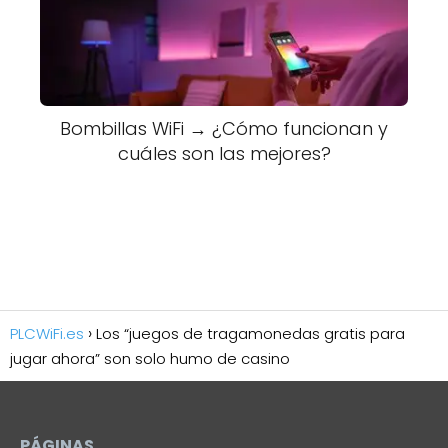
Bombillas WiFi → ¿Cómo funcionan y
cuáles son las mejores?
PLCWiFi.es
Los “juegos de tragamonedas gratis para
jugar ahora” son solo humo de casino
PÁGINAS