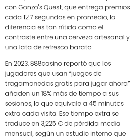
con Gonzo's Quest, que entrega premios
cada 12.7 segundos en promedio, la
diferencia es tan nítida como el
contraste entre una cerveza artesanal y
una lata de refresco barato.
En 2023, 888casino reportó que los
jugadores que usan “juegos de
tragamonedas gratis para jugar ahora”
añaden un 18% más de tiempo a sus
sesiones, lo que equivale a 45 minutos
extra cada visita. Ese tiempo extra se
traduce en 3,225 € de pérdida media
mensual, según un estudio interno que