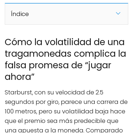
Índice
Cómo la volatilidad de una
tragamonedas complica la
falsa promesa de “jugar
ahora”
Starburst, con su velocidad de 2.5
segundos por giro, parece una carrera de
100 metros, pero su volatilidad baja hace
que el premio sea más predecible que
una apuesta a la moneda. Comparado