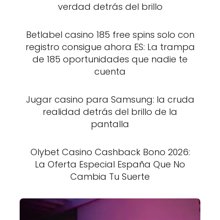
verdad detrás del brillo
Betlabel casino 185 free spins solo con
registro consigue ahora ES: La trampa
de 185 oportunidades que nadie te
cuenta
Jugar casino para Samsung: la cruda
realidad detrás del brillo de la
pantalla
Olybet Casino Cashback Bono 2026:
La Oferta Especial España Que No
Cambia Tu Suerte