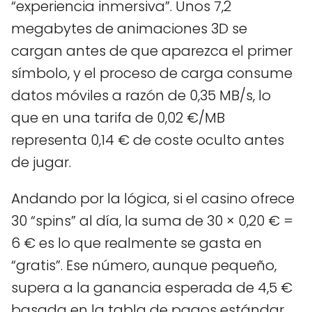
“experiencia inmersiva”. Unos 7,2
megabytes de animaciones 3D se
cargan antes de que aparezca el primer
símbolo, y el proceso de carga consume
datos móviles a razón de 0,35 MB/s, lo
que en una tarifa de 0,02 €/MB
representa 0,14 € de coste oculto antes
de jugar.
Andando por la lógica, si el casino ofrece
30 “spins” al día, la suma de 30 × 0,20 € =
6 € es lo que realmente se gasta en
“gratis”. Ese número, aunque pequeño,
supera a la ganancia esperada de 4,5 €
basada en la tabla de pagos estándar.