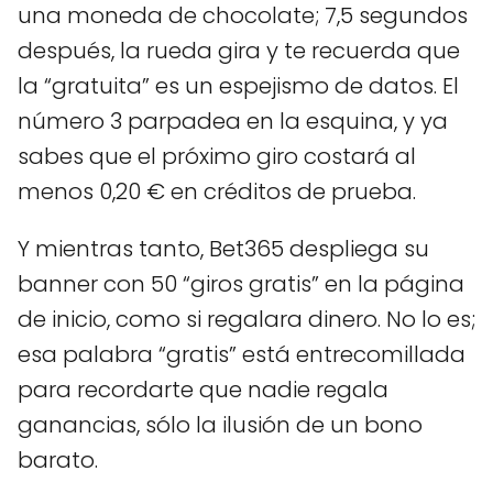
una moneda de chocolate; 7,5 segundos
después, la rueda gira y te recuerda que
la “gratuita” es un espejismo de datos. El
número 3 parpadea en la esquina, y ya
sabes que el próximo giro costará al
menos 0,20 € en créditos de prueba.
Y mientras tanto, Bet365 despliega su
banner con 50 “giros gratis” en la página
de inicio, como si regalara dinero. No lo es;
esa palabra “gratis” está entrecomillada
para recordarte que nadie regala
ganancias, sólo la ilusión de un bono
barato.