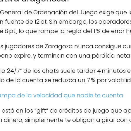
ón General de Ordenación del Juego exige que 
 en fuente de 12 pt. Sin embargo, los operado
e 8 pt., lo que rompe la regla del 1 % de erro
 los jugadores de Zaragoza nunca consigue cum
ono expire, y terminan con una pérdida neta
ia 24/7” de los chats suele tardar 4 minutos 
do de la cuenta se reduzca un 7 % por volatili
rampa de la velocidad que nadie te cuenta
stá en los “gift” de créditos de juego que ap
 dinero; simplemente te obligan a girar con 