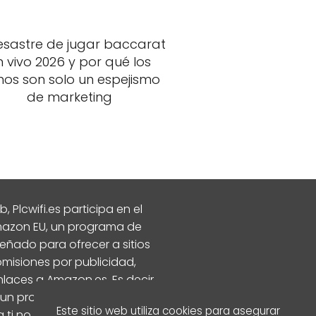
desastre de jugar baccarat
n vivo 2026 y por qué los
os son solo un espejismo
de marketing
, Plcwifi.es participa en el
mazon EU, un programa de
señado para ofrecer a sitios
isiones por publicidad,
laces a Amazon.es. Es decir,
r un producto en Amazon a
Este sitio web utiliza cookies para asegurar
a ti no te cuesta nada, pero