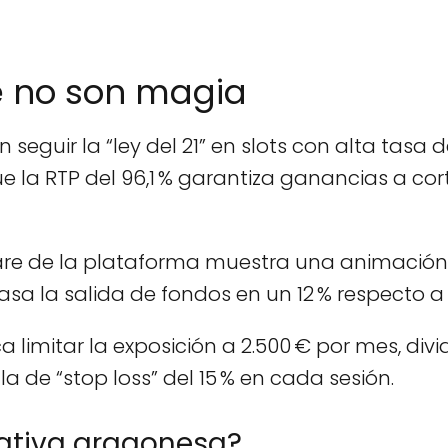
e no son magia
 seguir la “ley del 21” en slots con alta tasa 
 la RTP del 96,1 % garantiza ganancias a cort
ware de la plataforma muestra una animación
trasa la salida de fondos en un 12 % respecto 
a limitar la exposición a 2.500 € por mes, divid
a de “stop loss” del 15 % en cada sesión.
ativa aragonesa?