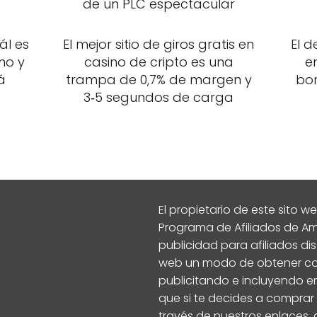
de un PLC espectacular
ál es
El mejor sitio de giros gratis en
El 
no y
casino de cripto es una
e
á
trampa de 0,7% de margen y
bon
3‑5 segundos de carga
El propietario de este sito web
Programa de Afiliados de A
publicidad para afiliados di
web un modo de obtener com
publicitando e incluyendo en
que si te decides a compra
través de nuestros enlaces, 