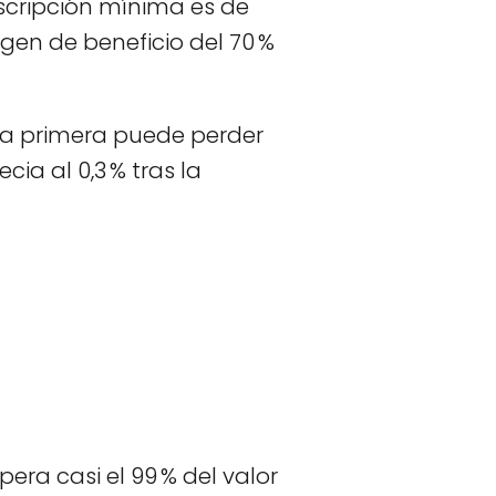
nscripción mínima es de
gen de beneficio del 70 %
 la primera puede perder
cia al 0,3 % tras la
pera casi el 99 % del valor