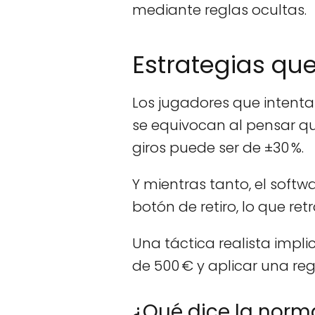
mediante reglas ocultas.
Estrategias qu
Los jugadores que intentan
se equivocan al pensar que
giros puede ser de ±30 %.
Y mientras tanto, el soft
botón de retiro, lo que re
Una táctica realista implic
de 500 € y aplicar una regl
¿Qué dice la norm