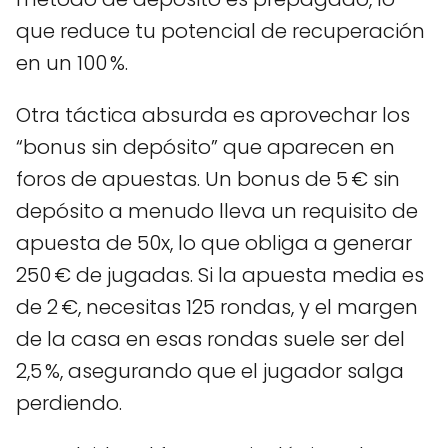
que reduce tu potencial de recuperación
en un 100 %.
Otra táctica absurda es aprovechar los
“bonus sin depósito” que aparecen en
foros de apuestas. Un bonus de 5 € sin
depósito a menudo lleva un requisito de
apuesta de 50x, lo que obliga a generar
250 € de jugadas. Si la apuesta media es
de 2 €, necesitas 125 rondas, y el margen
de la casa en esas rondas suele ser del
2,5 %, asegurando que el jugador salga
perdiendo.