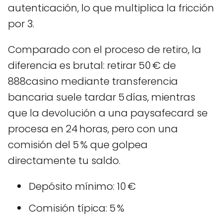
autenticación, lo que multiplica la fricción
por 3.
Comparado con el proceso de retiro, la
diferencia es brutal: retirar 50 € de
888casino mediante transferencia
bancaria suele tardar 5 días, mientras
que la devolución a una paysafecard se
procesa en 24 horas, pero con una
comisión del 5 % que golpea
directamente tu saldo.
Depósito mínimo: 10 €
Comisión típica: 5 %