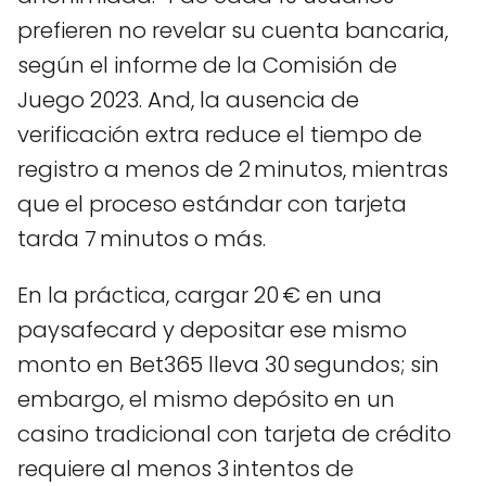
prefieren no revelar su cuenta bancaria,
según el informe de la Comisión de
Juego 2023. And, la ausencia de
verificación extra reduce el tiempo de
registro a menos de 2 minutos, mientras
que el proceso estándar con tarjeta
tarda 7 minutos o más.
En la práctica, cargar 20 € en una
paysafecard y depositar ese mismo
monto en Bet365 lleva 30 segundos; sin
embargo, el mismo depósito en un
casino tradicional con tarjeta de crédito
requiere al menos 3 intentos de