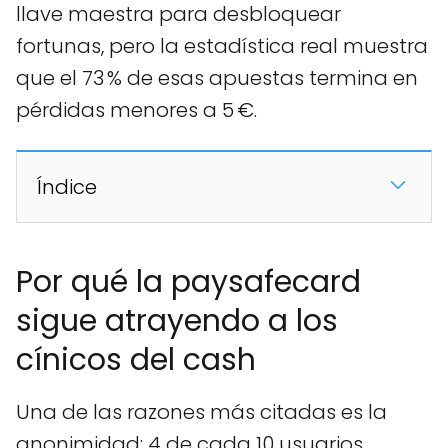
llave maestra para desbloquear
fortunas, pero la estadística real muestra
que el 73 % de esas apuestas termina en
pérdidas menores a 5 €.
Índice
Por qué la paysafecard
sigue atrayendo a los
cínicos del cash
Una de las razones más citadas es la
anonimidad: 4 de cada 10 usuarios