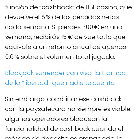
función de “cashback” de 888casino, que
devuelve el 5 % de las pérdidas netas
cada semana. Si pierdes 300 € en una
semana, recibirás 15 € de vuelta, lo que
equivale a un retorno anual de apenas
0,6 % sobre el volumen total jugado.
Blackjack surrender con visa: la trampa
de la “libertad” que nadie te cuenta
Sin embargo, combinar ese cashback
con la paysafecard no siempre es viable:
algunos operadores bloquean la
funcionalidad de cashback cuando el
método de depósito es prepagado, lo