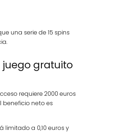
que una serie de 15 spins
ia.
 juego gratuito
 acceso requiere 2000 euros
l beneficio neto es
á limitado a 0,10 euros y