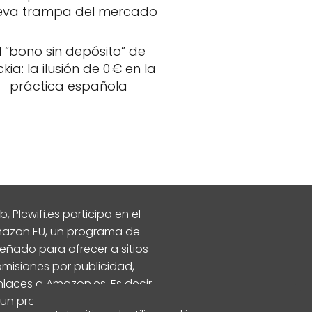
eva trampa del mercado
l “bono sin depósito” de
kia: la ilusión de 0 € en la
práctica española
, Plcwifi.es participa en el
mazon EU, un programa de
señado para ofrecer a sitios
isiones por publicidad,
laces a Amazon.es. Es decir,
r un producto en Amazon a