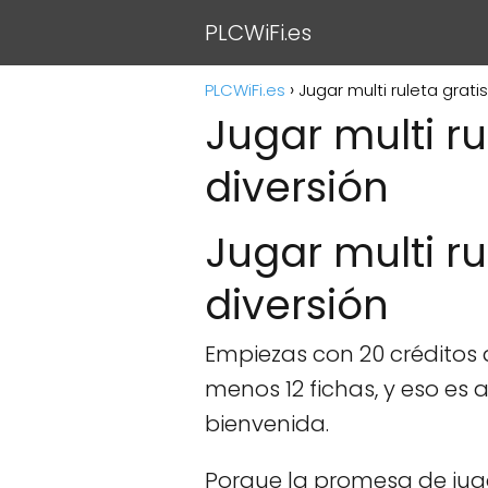
PLCWiFi.es
PLCWiFi.es
Jugar multi ruleta grati
Jugar multi ru
diversión
Jugar multi ru
diversión
Empiezas con 20 créditos 
menos 12 fichas, y eso es 
bienvenida.
Porque la promesa de juga