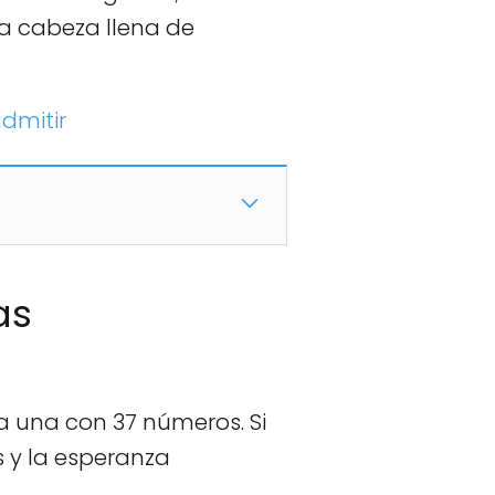
 la cabeza llena de
admitir
as
da una con 37 números. Si
 y la esperanza