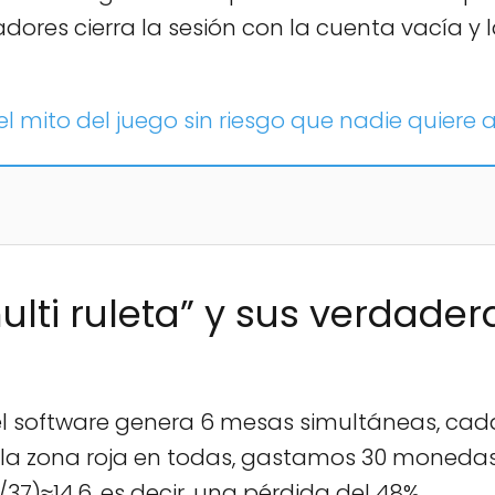
gadores cierra la sesión con la cuenta vacía y
el mito del juego sin riesgo que nadie quiere 
multi ruleta” y sus verdader
, el software genera 6 mesas simultáneas, ca
a zona roja en todas, gastamos 30 monedas
37)≈14,6, es decir, una pérdida del 48%.