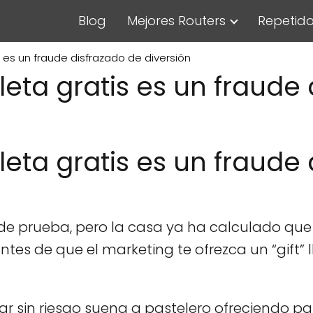
Blog
Mejores Routers
Repetido
s es un fraude disfrazado de diversión
leta gratis es un fraude
leta gratis es un fraude
de prueba, pero la casa ya ha calculado que
antes de que el marketing te ofrezca un “gift
r sin riesgo suena a pastelero ofreciendo pas