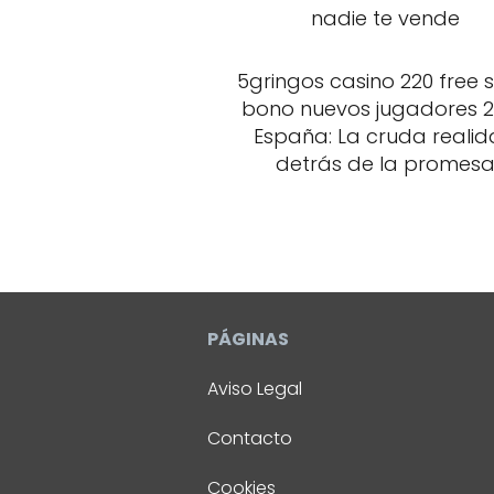
nadie te vende
5gringos casino 220 free s
bono nuevos jugadores 
España: La cruda reali
detrás de la promes
PÁGINAS
Aviso Legal
Contacto
Cookies