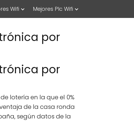
res Wifi
Mejores Plc Wifi
trónica por
trónica por
de lotería en la que el 0%
 ventaja de la casa ronda
España, según datos de la