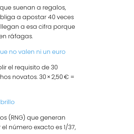
” que suenan a regalos,
obliga a apostar 40 veces
 llegan a esa cifra porque
en ráfagas.
que no valen ni un euro
r el requisito de 30
os novatos. 30 × 2,50 € =
brillo
rios (RNG) que generan
 el número exacto es 1/37,