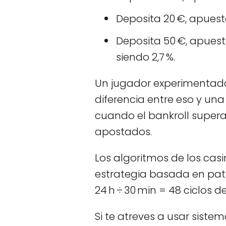
Deposita 20 €, apuesta
Deposita 50 €, apuesta
siendo 2,7 %.
Un jugador experimentado s
diferencia entre eso y u
cuando el bankroll supera l
apostados.
Los algoritmos de los casi
estrategia basada en pat
24 h ÷ 30 min = 48 ciclos d
Si te atreves a usar siste