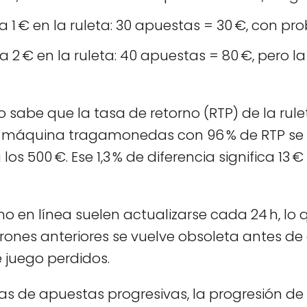
 1 € en la ruleta: 30 apuestas = 30 €, con pr
 2 € en la ruleta: 40 apuestas = 80 €, pero l
abe que la tasa de retorno (RTP) de la ruleta
na máquina tragamonedas con 96 % de RTP se
os 500 €. Ese 1,3 % de diferencia significa 13 
no en línea suelen actualizarse cada 24 h, lo
rones anteriores se vuelve obsoleta antes d
e juego perdidos.
mas de apuestas progresivas, la progresión de 