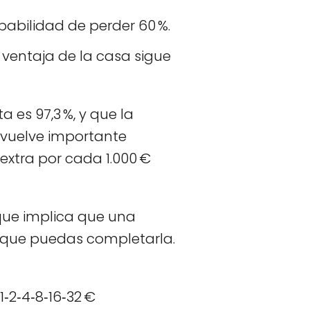
obabilidad de perder 60 %.
a ventaja de la casa sigue
 es 97,3 %, y que la
 vuelve importante
€ extra por cada 1.000 €
 que implica que una
e que puedas completarla.
1‑2‑4‑8‑16‑32 €