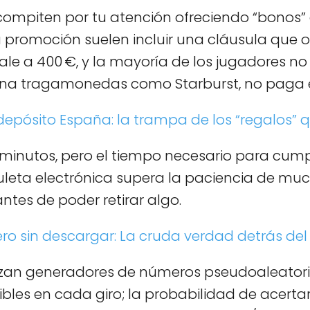
n compiten por tu atención ofreciendo “bonos
 promoción suelen incluir una cláusula que 
ivale a 400 €, y la mayoría de los jugadores no
e una tragamonedas como Starburst, no paga 
n depósito España: la trampa de los “regalos” 
minutos, pero el tiempo necesario para cumpli
leta electrónica supera la paciencia de much
ntes de poder retirar algo.
ero sin descargar: La cruda verdad detrás del 
tilizan generadores de números pseudoaleato
bles en cada giro; la probabilidad de acertar