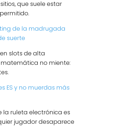
itios, que suele estar
 permitido.
keting de la madrugada
de suerte
n slots de alta
 La matemática no miente:
es.
res ES y no muerdas más
 la ruleta electrónica es
lquier jugador desaparece