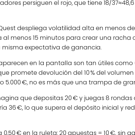
adores persiguen el rojo, que tiene 18/37≈48,6 
uest despliega volatilidad alta en menos de
a al menos 15 minutos para crear una racha de
a misma expectativa de ganancia.
 aparecen en la pantalla son tan útiles com
que promete devolución del 10 % del volumen 
 5.000 €, no es más que una trampa de gran
 imagina que depositas 20 € y juegas 8 ronda
ría 36 €, lo que supera el depósito inicial y re
 0,50 € en la ruleta: 20 apuestas = 10 €, sin g