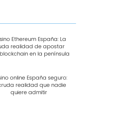
sino Ethereum España: La
uda realidad de apostar
blockchain en la península
ino online España seguro:
cruda realidad que nadie
quiere admitir