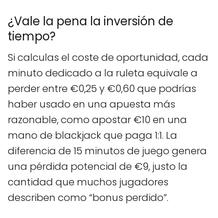
¿Vale la pena la inversión de
tiempo?
Si calculas el coste de oportunidad, cada
minuto dedicado a la ruleta equivale a
perder entre €0,25 y €0,60 que podrías
haber usado en una apuesta más
razonable, como apostar €10 en una
mano de blackjack que paga 1:1. La
diferencia de 15 minutos de juego genera
una pérdida potencial de €9, justo la
cantidad que muchos jugadores
describen como “bonus perdido”.