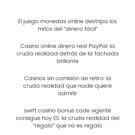
El juego monedas online destripa los
mitos del “dinero fácil”
Casino online dinero real PayPal: la
cruda realidad detrás de la fachada
brillante
Casinos sin comisión de retiro: la
cruda realidad que nadie quiere
admitir
swift casino bonus code vigente
consigue hoy ES: la cruda realidad del
“regalo” que no es regalo