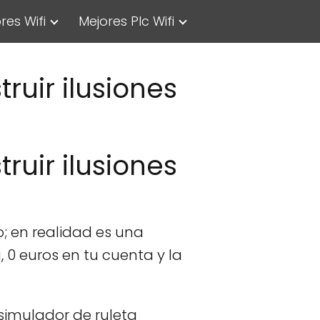
res Wifi
Mejores Plc Wifi
truir ilusiones
truir ilusiones
o; en realidad es una
, 0 euros en tu cuenta y la
l simulador de ruleta