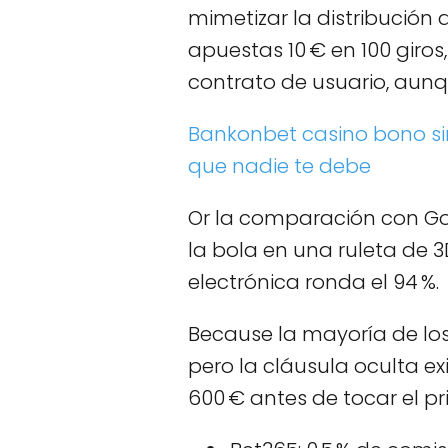
mimetizar la distribución 
apuestas 10 € en 100 giro
contrato de usuario, aunqu
Bankonbet casino bono sin
que nadie te debe
Or la comparación con Gon
la bola en una ruleta de 3
electrónica ronda el 94 %.
Because la mayoría de los 
pero la cláusula oculta ex
600 € antes de tocar el p