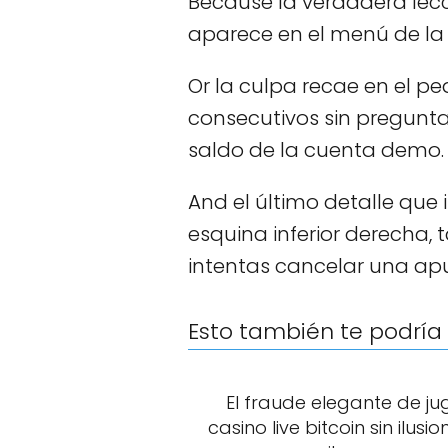
Because la verdadera lecc
aparece en el menú de la i
Or la culpa recae en el pe
consecutivos sin pregunta
saldo de la cuenta demo.
And el último detalle que 
esquina inferior derecha,
intentas cancelar una ap
Esto también te podría 
El fraude elegante de ju
casino live bitcoin sin ilusio