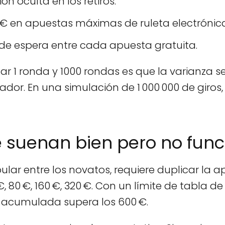
ón oculta en los retiros.
5 € en apuestas máximas de ruleta electrónica
 de espera entre cada apuesta gratuita.
gar 1 ronda y 1000 rondas es que la varianza s
ador. En una simulación de 1 000 000 de giros
e suenan bien pero no fun
ular entre los novatos, requiere duplicar la
 €, 80 €, 160 €, 320 €. Con un límite de tabla d
da acumulada supera los 600 €.