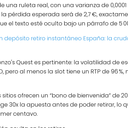
de una ruleta real, con una varianza de 0,000
s, la pérdida esperada será de 2,7 €, exactam
e el texto esté oculto bajo un párrafo de 5 0
 depósito retiro instantáneo España: la cruda
zo's Quest es pertinente: la volatilidad de e
D, pero al menos la slot tiene un RTP de 96 %, 
sitios ofrecen un “bono de bienvenida” de 20 €
ige 30x la apuesta antes de poder retirar, lo 
rimer centavo.