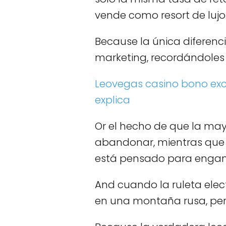
vende como resort de lujo
Because la única diferenci
marketing, recordándoles qu
Leovegas casino bono excl
explica
Or el hecho de que la may
abandonar, mientras que e
está pensado para enganch
And cuando la ruleta elec
en una montaña rusa, pero