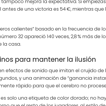
 tampoco mejora la expectativa. Si empiezas con
otal antes de una victoria es 54 €, mientras qu
ros calientes” basado en la frecuencia de los
número 32 apareció 140 veces, 2,8 % más de lo
 la casa.
inos para mantener la ilusión
 efectos de sonido que imitan el crujido de l
undos, y una animación de “ganancia insta
temente rápido para que el cerebro no procese
a es solo una etiqueta de color dorado; no ha
rno que el resto de los jugadores, al estilo 