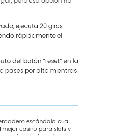
ugar, pero esa opción no
ado, ejecuta 20 giros
iendo rápidamente el
uto del botón “reset” en la
o pases por alto mientras
verdadero escándalo: cual
l mejor casino para slots y