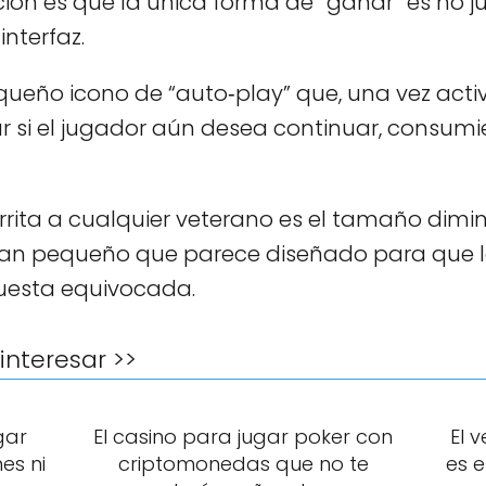
ión es que la única forma de “ganar” es no j
nterfaz.
queño icono de “auto‑play” que, una vez activ
r si el jugador aún desea continuar, consum
irrita a cualquier veterano es el tamaño dimin
 tan pequeño que parece diseñado para que l
uesta equivocada.
interesar >>
gar
El casino para jugar poker con
El 
nes ni
criptomonedas que no te
es e