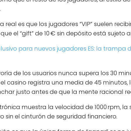
.
a real es que los jugadores “VIP” suelen recib
e el “gift” de 10 € sin depósito está sujeto a 
usivo para nuevos jugadores ES: la trampa d
oría de los usuarios nunca supera los 30 min
l casino registra una media de 45 minutos, l
ar justo antes de que la mente racional rec
trónica muestra la velocidad de 1000 rpm, la 
 sin el cinturón de seguridad financiero.