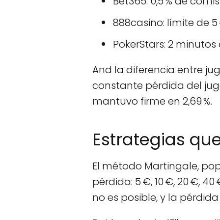
Bet365: 0,5 % de comisi
888casino: límite de 
PokerStars: 2 minutos
And la diferencia entre ju
constante pérdida del jug
mantuvo firme en 2,69 %.
Estrategias qu
El método Martingale, pop
pérdida: 5 €, 10 €, 20 €, 40
no es posible, y la pérdi