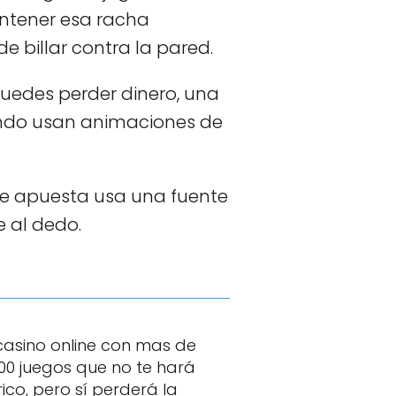
ntener esa racha
e billar contra la pared.
 puedes perder dinero, una
uando usan animaciones de
 de apuesta usa una fuente
e al dedo.
 casino online con mas de
00 juegos que no te hará
rico, pero sí perderá la