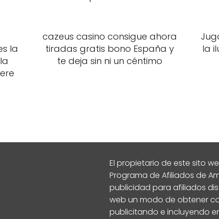
cazeus casino consigue ahora
Juga
s la
tiradas gratis bono España y
la 
la
te deja sin ni un céntimo
iere
El propietario de este sito web
Programa de Afiliados de A
publicidad para afiliados di
web un modo de obtener com
publicitando e incluyendo en