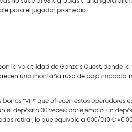
casino sube al 93 % gracias a una ligera difer
ble para el jugador promedio.
con la volatilidad de Gonzo's Quest, donde la 
 parecen una montaña rusa de bajo impacto:
 bonos “VIP” que ofrecen estos operadores e
n el depósito 30 veces; por ejemplo, un depós
s retirar, lo que equivale a 600/0,10 € ≈ 6 00