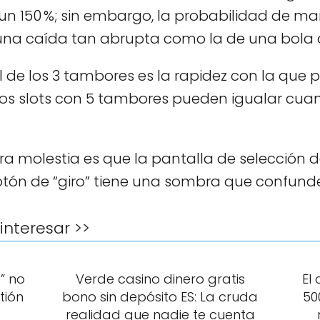
n 150 %; sin embargo, la probabilidad de ma
, una caída tan abrupta como la de una bola d
eal de los 3 tambores es la rapidez con la que
a los slots con 5 tambores pueden igualar c
dera molestia es que la pantalla de selección
el botón de “giro” tiene una sombra que confund
interesar >>
” no
Verde casino dinero gratis
El
tión
bono sin depósito ES: La cruda
50
realidad que nadie te cuenta