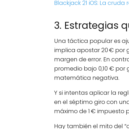
Blackjack 21 iOS: La cruda
3. Estrategias
Una táctica popular es ajus
implica apostar 20 € por g
margen de error. En contr
promedio bajo 0,10 € por g
matemática negativa.
Y si intentas aplicar la r
en el séptimo giro con una
máximo de 1 € impuesto po
Hay también el mito del “c