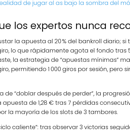
 realidad de jugar al as bajo la sombra del mó
 que los expertos nunca re
tar la apuesta al 20 % del bankroll diario; si 
iro, lo que rápidamente agota el fondo tras 5 
aste, la estrategia de “apuestas mínimas” ma
iro, permitiendo 1 000 giros por sesión, pero 
egla de “doblar después de perder”, la progres
 apuesta de 1,28 € tras 7 pérdidas consecutiva
r la mayoría de los slots de 3 tambores.
iclo caliente”: tras observar 3 victorias segu