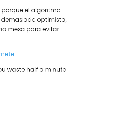
, porque el algoritmo
va demasiado optimista,
una mesa para evitar
omete
 you waste half a minute