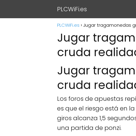
PLCWiFi.es
PLCWiFi.es
Jugar tragamonedas grat
Jugar tragamo
cruda realida
Jugar tragamo
cruda realida
Los foros de apuestas repit
es que el riesgo está en l
giros alcanza 1,5 segundo
una partida de ponzi.