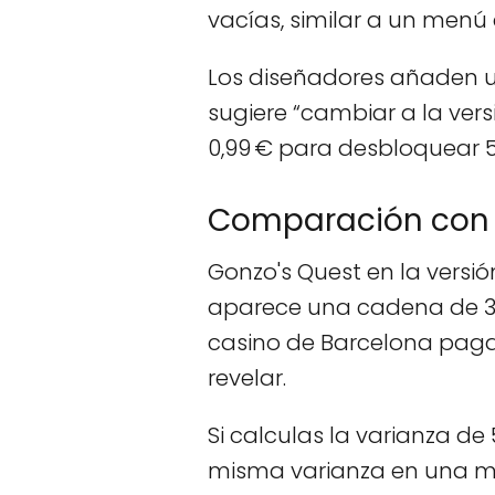
vacías, similar a un menú 
Los diseñadores añaden un
sugiere “cambiar a la vers
0,99 € para desbloquear 50
Comparación con m
Gonzo's Quest en la versió
aparece una cadena de 3 s
casino de Barcelona paga 
revelar.
Si calculas la varianza de 
misma varianza en una máq