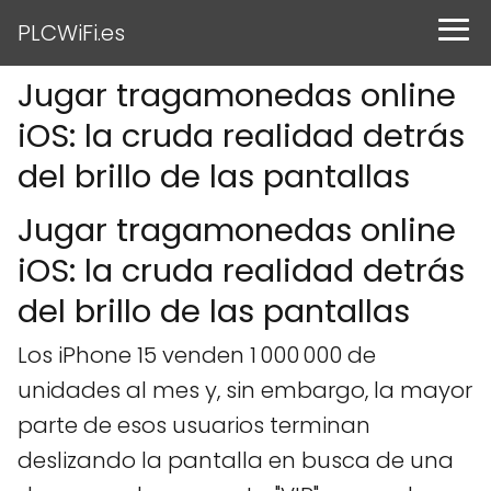
PLCWiFi.es
Jugar tragamonedas online
iOS: la cruda realidad detrás
del brillo de las pantallas
Jugar tragamonedas online
iOS: la cruda realidad detrás
del brillo de las pantallas
Los iPhone 15 venden 1 000 000 de
unidades al mes y, sin embargo, la mayor
parte de esos usuarios terminan
deslizando la pantalla en busca de una