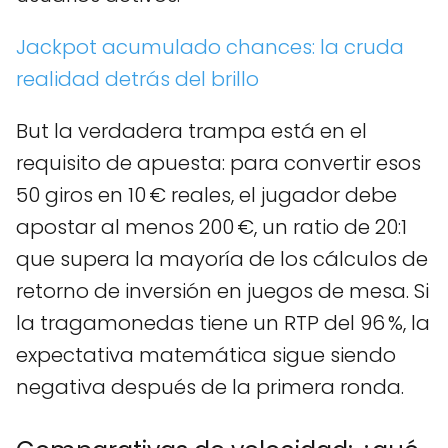
Jackpot acumulado chances: la cruda
realidad detrás del brillo
But la verdadera trampa está en el
requisito de apuesta: para convertir esos
50 giros en 10 € reales, el jugador debe
apostar al menos 200 €, un ratio de 20:1
que supera la mayoría de los cálculos de
retorno de inversión en juegos de mesa. Si
la tragamonedas tiene un RTP del 96 %, la
expectativa matemática sigue siendo
negativa después de la primera ronda.