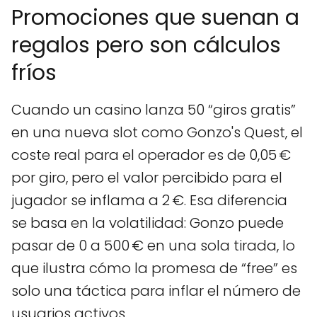
Promociones que suenan a
regalos pero son cálculos
fríos
Cuando un casino lanza 50 “giros gratis”
en una nueva slot como Gonzo's Quest, el
coste real para el operador es de 0,05 €
por giro, pero el valor percibido para el
jugador se inflama a 2 €. Esa diferencia
se basa en la volatilidad: Gonzo puede
pasar de 0 a 500 € en una sola tirada, lo
que ilustra cómo la promesa de “free” es
solo una táctica para inflar el número de
usuarios activos.