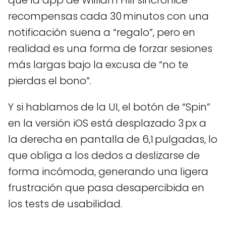
que la app de William Hill sincronice
recompensas cada 30 minutos con una
notificación suena a “regalo”, pero en
realidad es una forma de forzar sesiones
más largas bajo la excusa de “no te
pierdas el bono”.
Y si hablamos de la UI, el botón de “Spin”
en la versión iOS está desplazado 3 px a
la derecha en pantalla de 6,1 pulgadas, lo
que obliga a los dedos a deslizarse de
forma incómoda, generando una ligera
frustración que pasa desapercibida en
los tests de usabilidad.