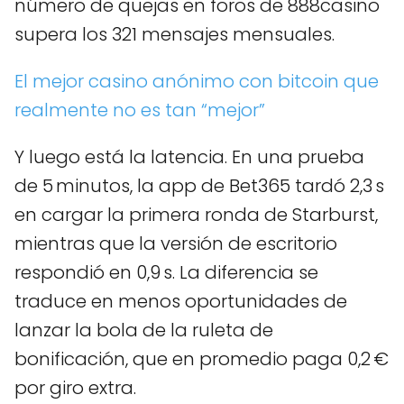
número de quejas en foros de 888casino
supera los 321 mensajes mensuales.
El mejor casino anónimo con bitcoin que
realmente no es tan “mejor”
Y luego está la latencia. En una prueba
de 5 minutos, la app de Bet365 tardó 2,3 s
en cargar la primera ronda de Starburst,
mientras que la versión de escritorio
respondió en 0,9 s. La diferencia se
traduce en menos oportunidades de
lanzar la bola de la ruleta de
bonificación, que en promedio paga 0,2 €
por giro extra.