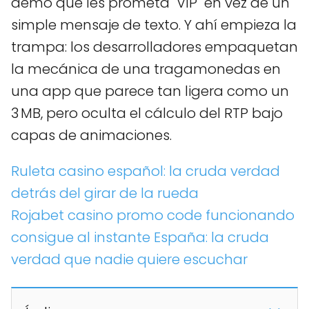
demo que les prometa "VIP" en vez de un
simple mensaje de texto. Y ahí empieza la
trampa: los desarrolladores empaquetan
la mecánica de una tragamonedas en
una app que parece tan ligera como un
3 MB, pero oculta el cálculo del RTP bajo
capas de animaciones.
Ruleta casino español: la cruda verdad
detrás del girar de la rueda
Rojabet casino promo code funcionando
consigue al instante España: la cruda
verdad que nadie quiere escuchar