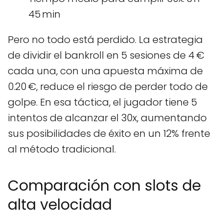
45 min
Pero no todo está perdido. La estrategia
de dividir el bankroll en 5 sesiones de 4 €
cada una, con una apuesta máxima de
0.20 €, reduce el riesgo de perder todo de
golpe. En esa táctica, el jugador tiene 5
intentos de alcanzar el 30x, aumentando
sus posibilidades de éxito en un 12% frente
al método tradicional.
Comparación con slots de
alta velocidad