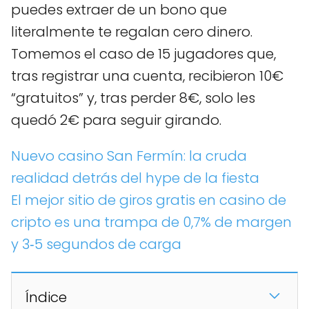
puedes extraer de un bono que
literalmente te regalan cero dinero.
Tomemos el caso de 15 jugadores que,
tras registrar una cuenta, recibieron 10€
“gratuitos” y, tras perder 8€, solo les
quedó 2€ para seguir girando.
Nuevo casino San Fermín: la cruda
realidad detrás del hype de la fiesta
El mejor sitio de giros gratis en casino de
cripto es una trampa de 0,7% de margen
y 3‑5 segundos de carga
Índice