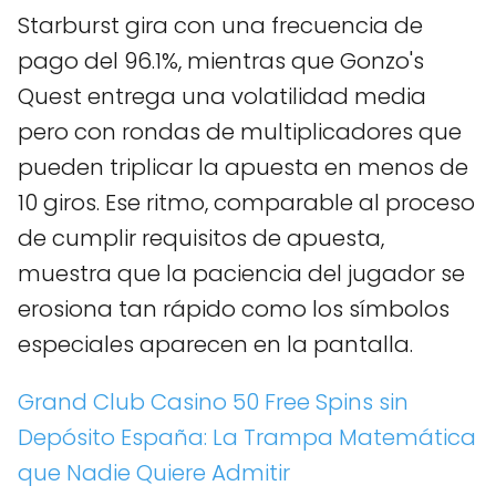
Starburst gira con una frecuencia de
pago del 96.1%, mientras que Gonzo's
Quest entrega una volatilidad media
pero con rondas de multiplicadores que
pueden triplicar la apuesta en menos de
10 giros. Ese ritmo, comparable al proceso
de cumplir requisitos de apuesta,
muestra que la paciencia del jugador se
erosiona tan rápido como los símbolos
especiales aparecen en la pantalla.
Grand Club Casino 50 Free Spins sin
Depósito España: La Trampa Matemática
que Nadie Quiere Admitir