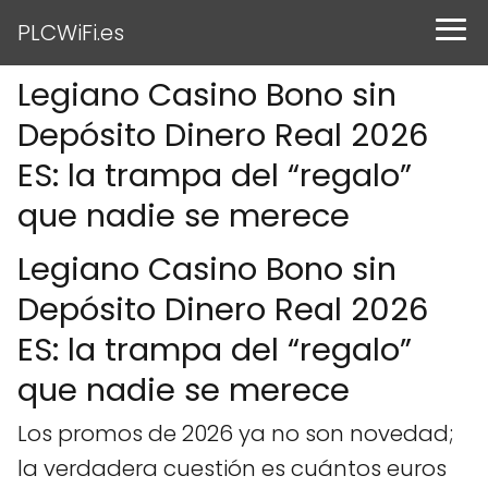
PLCWiFi.es
Legiano Casino Bono sin
Depósito Dinero Real 2026
ES: la trampa del “regalo”
que nadie se merece
Legiano Casino Bono sin
Depósito Dinero Real 2026
ES: la trampa del “regalo”
que nadie se merece
Los promos de 2026 ya no son novedad;
la verdadera cuestión es cuántos euros