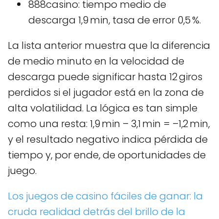
888casino: tiempo medio de
descarga 1,9 min, tasa de error 0,5 %.
La lista anterior muestra que la diferencia
de medio minuto en la velocidad de
descarga puede significar hasta 12 giros
perdidos si el jugador está en la zona de
alta volatilidad. La lógica es tan simple
como una resta: 1,9 min – 3,1 min = –1,2 min,
y el resultado negativo indica pérdida de
tiempo y, por ende, de oportunidades de
juego.
Los juegos de casino fáciles de ganar: la
cruda realidad detrás del brillo de la