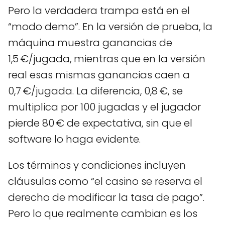
Pero la verdadera trampa está en el
“modo demo”. En la versión de prueba, la
máquina muestra ganancias de
1,5 €/jugada, mientras que en la versión
real esas mismas ganancias caen a
0,7 €/jugada. La diferencia, 0,8 €, se
multiplica por 100 jugadas y el jugador
pierde 80 € de expectativa, sin que el
software lo haga evidente.
Los términos y condiciones incluyen
cláusulas como “el casino se reserva el
derecho de modificar la tasa de pago”.
Pero lo que realmente cambian es los