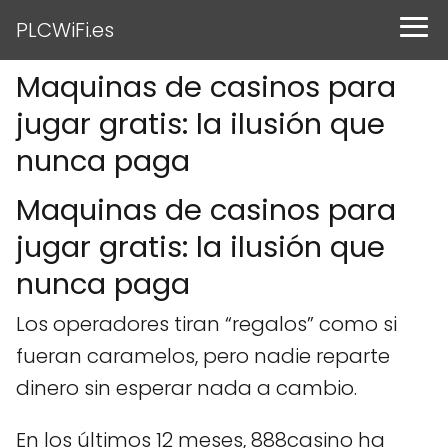
PLCWiFi.es
Maquinas de casinos para
jugar gratis: la ilusión que
nunca paga
Maquinas de casinos para
jugar gratis: la ilusión que
nunca paga
Los operadores tiran “regalos” como si
fueran caramelos, pero nadie reparte
dinero sin esperar nada a cambio.
En los últimos 12 meses, 888casino ha