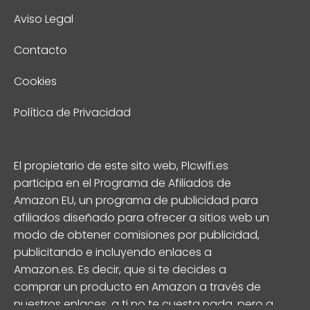
Aviso Legal
Contacto
Cookies
Política de Privacidad
El propietario de este sito web, Plcwifi.es
participa en el Programa de Afiliados de
Amazon EU, un programa de publicidad para
afiliados diseñado para ofrecer a sitios web un
modo de obtener comisiones por publicidad,
publicitando e incluyendo enlaces a
Amazon.es. Es decir, que si te decides a
comprar un producto en Amazon a través de
nuestros enlaces, a ti no te cuesta nada, pero a