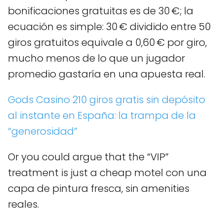
bonificaciones gratuitas es de 30 €; la
ecuación es simple: 30 € dividido entre 50
giros gratuitos equivale a 0,60 € por giro,
mucho menos de lo que un jugador
promedio gastaría en una apuesta real.
Gods Casino 210 giros gratis sin depósito
al instante en España: la trampa de la
“generosidad”
Or you could argue that the “VIP”
treatment is just a cheap motel con una
capa de pintura fresca, sin amenities
reales.