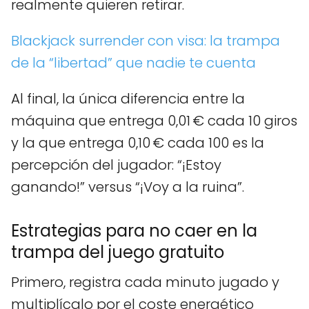
realmente quieren retirar.
Blackjack surrender con visa: la trampa
de la “libertad” que nadie te cuenta
Al final, la única diferencia entre la
máquina que entrega 0,01 € cada 10 giros
y la que entrega 0,10 € cada 100 es la
percepción del jugador: “¡Estoy
ganando!” versus “¡Voy a la ruina”.
Estrategias para no caer en la
trampa del juego gratuito
Primero, registra cada minuto jugado y
multiplícalo por el coste energético