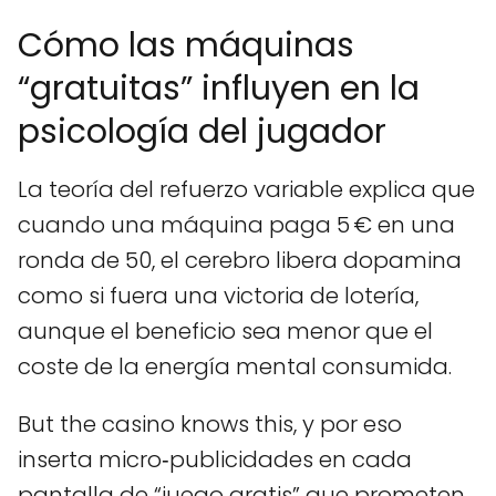
Cómo las máquinas
“gratuitas” influyen en la
psicología del jugador
La teoría del refuerzo variable explica que
cuando una máquina paga 5 € en una
ronda de 50, el cerebro libera dopamina
como si fuera una victoria de lotería,
aunque el beneficio sea menor que el
coste de la energía mental consumida.
But the casino knows this, y por eso
inserta micro‑publicidades en cada
pantalla de “juego gratis” que prometen