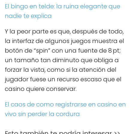
El bingo en telde: la ruina elegante que
nadie te explica
Y la peor parte es que, después de todo,
la interfaz de algunos juegos muestra el
botón de “spin” con una fuente de 8 pt;
un tamaño tan diminuto que obliga a
forzar la vista, como si la atención del
jugador fuese un recurso escaso que el
casino quiere conservar.
El caos de como registrarse en casino en
vivo sin perder la cordura
Esto también te podría interesar >>