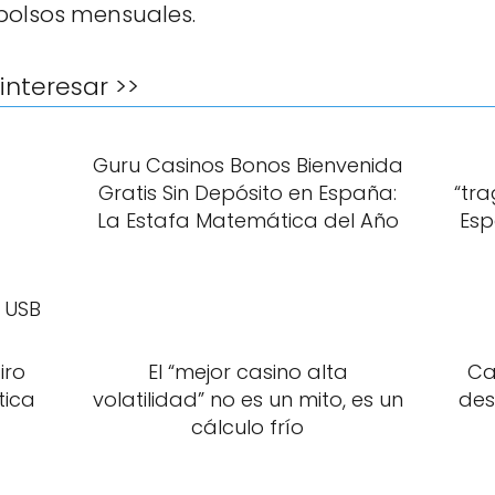
mbolsos mensuales.
interesar >>
Guru Casinos Bonos Bienvenida
Gratis Sin Depósito en España:
“tr
La Estafa Matemática del Año
Esp
 USB
iro
El “mejor casino alta
Ca
tica
volatilidad” no es un mito, es un
des
cálculo frío