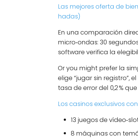
Las mejores oferta de bie
hadas)
En una comparación direct
micro‑ondas: 30 segundos
software verifica la elegib
Or you might prefer la simp
elige “jugar sin registro”
tasa de error del 0,2 % qu
Los casinos exclusivos co
13 juegos de vídeo‑slo
8 máquinas con temáti