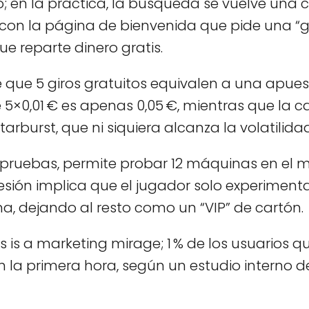
 en la práctica, la búsqueda se vuelve una ca
on la página de bienvenida que pide una “gi
e reparte dinero gratis.
 que 5 giros gratuitos equivalen a una apuest
×0,01 € es apenas 0,05 €, mientras que la c
tarburst, que ni siquiera alcanza la volatilida
 pruebas, permite probar 12 máquinas en el m
sesión implica que el jugador solo experiment
a, dejando al resto como un “VIP” de cartón.
pins is a marketing mirage; 1 % de los usuarios
 la primera hora, según un estudio interno 