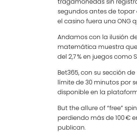
tragamonedas sin registro;
segundos antes de topar c
el casino fuera una ONG qu
Andamos con la ilusión de
matemática muestra que 5
del 2,7 % en juegos como S
Bet365, con su sección de
límite de 30 minutos por 
disponible en la plataform
But the allure of “free” s
perdiendo más de 100 € en
publican.