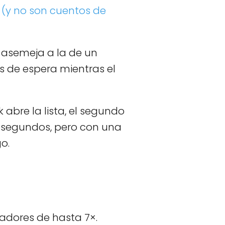
 (y no son cuentos de
e asemeja a la de un
s de espera mientras el
k abre la lista, el segundo
 8 segundos, pero con una
o.
adores de hasta 7×.