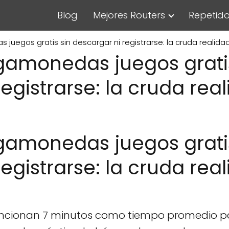
Blog
Mejores Routers
Repetido
uegos gratis sin descargar ni registrarse: la cruda realidad 
gamonedas juegos gratis
egistrarse: la cruda rea
gamonedas juegos gratis
egistrarse: la cruda rea
encionan 7 minutos como tiempo promedio p