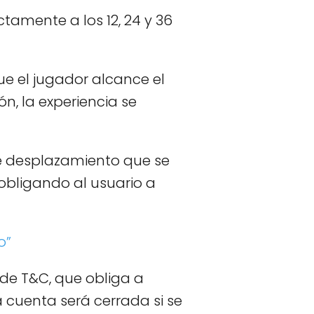
ctamente a los 12, 24 y 36
ue el jugador alcance el
ón, la experiencia se
de desplazamiento que se
obligando al usuario a
o”
n de T&C, que obliga a
la cuenta será cerrada si se