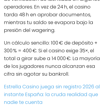
operadores. En vez de 24 h, el casino
tarda 48 h en aprobar documentos,
mientras tu saldo se evapora bajo la
presión del wagering.
Un cálculo sencillo: 100 € de depósito +
300 % = 400 €. Si el casino exige 35×, el
total a girar sube a 14 000 €. La mayoría
de los jugadores nunca alcanzan esa
cifra sin agotar su bankroll.
Estrella Casino juega sin registro 2026 al
instante España: la cruda realidad que
nadie te cuenta