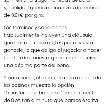
spin” en una tragamonedas de baja
volatilidad genera ganancias de menos
de 0,01 € por giro.
Los términos y condiciones
habitualmente incluyen una cláusula
que limita el retiro a 0,5 € por apuesta
ganada, lo que obliga al jugador a hacer
cientos de apuestas para reunir siquiera
una décima parte del bono.
Y para cerrar, el menú de retiro de uno de
los casinos muestra la opción
“Transferencia bancaria” en una fuente
de 8 pt, tan diminuta que parece escrita