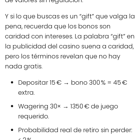
de valores sin regulación.
Y si lo que buscas es un “gift” que valga la
pena, recuerda que los bonos son
caridad con intereses. La palabra “gift” en
la publicidad del casino suena a caridad,
pero los términos revelan que no hay
nada gratis.
Depositar 15 € → bono 300 % = 45 €
extra.
Wagering 30× → 1350 € de juego
requerido.
Probabilidad real de retiro sin perder: