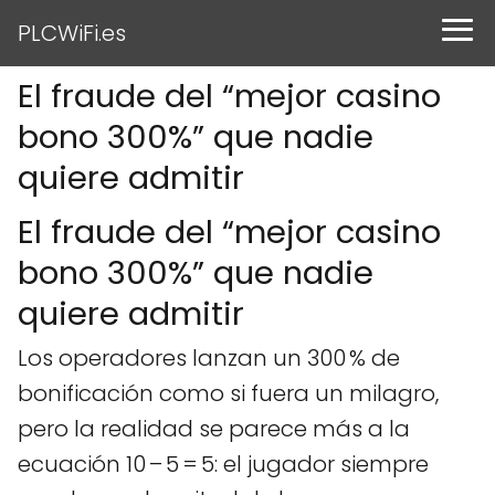
PLCWiFi.es
El fraude del “mejor casino
bono 300%” que nadie
quiere admitir
El fraude del “mejor casino
bono 300%” que nadie
quiere admitir
Los operadores lanzan un 300 % de
bonificación como si fuera un milagro,
pero la realidad se parece más a la
ecuación 10 – 5 = 5: el jugador siempre