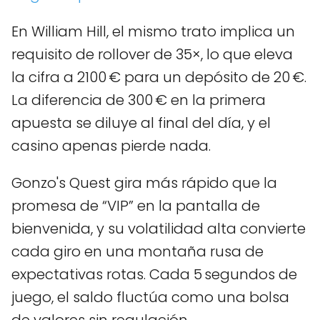
En William Hill, el mismo trato implica un
requisito de rollover de 35×, lo que eleva
la cifra a 2100 € para un depósito de 20 €.
La diferencia de 300 € en la primera
apuesta se diluye al final del día, y el
casino apenas pierde nada.
Gonzo's Quest gira más rápido que la
promesa de “VIP” en la pantalla de
bienvenida, y su volatilidad alta convierte
cada giro en una montaña rusa de
expectativas rotas. Cada 5 segundos de
juego, el saldo fluctúa como una bolsa