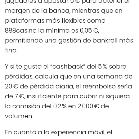
jugadores a apostar 5 € para obtener el
margen de la banca, mientras que en
plataformas más flexibles como
888casino la mínima es 0,05 €,
permitiendo una gestión de bankroll más
fina.
Y si te gusta el “cashback” del 5 % sobre
pérdidas, calcula que en una semana de
20 € de pérdida diaria, el reembolso sería
de 7 €, insuficiente para cubrir ni siquiera
la comisión del 0,2 % en 2 000 € de
volumen.
En cuanto a la experiencia móvil, el