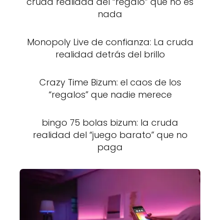
cruda realidad del “regalo” que no es
nada
Monopoly Live de confianza: La cruda
realidad detrás del brillo
Crazy Time Bizum: el caos de los
“regalos” que nadie merece
bingo 75 bolas bizum: la cruda
realidad del “juego barato” que no
paga