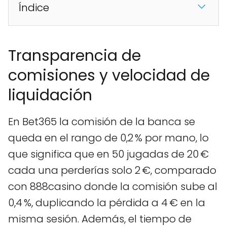
Índice
Transparencia de
comisiones y velocidad de
liquidación
En Bet365 la comisión de la banca se
queda en el rango de 0,2 % por mano, lo
que significa que en 50 jugadas de 20 €
cada una perderías solo 2 €, comparado
con 888casino donde la comisión sube al
0,4 %, duplicando la pérdida a 4 € en la
misma sesión. Además, el tiempo de