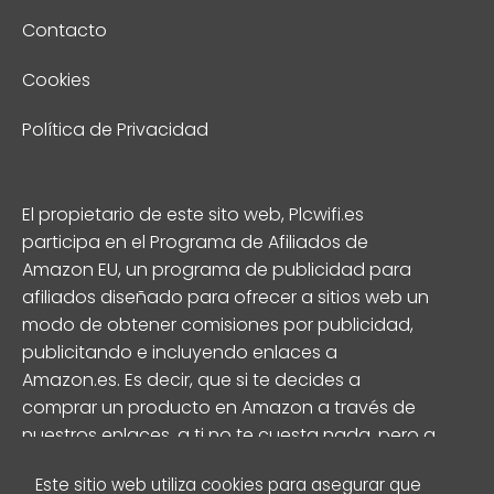
Contacto
Cookies
Política de Privacidad
El propietario de este sito web, Plcwifi.es
participa en el Programa de Afiliados de
Amazon EU, un programa de publicidad para
afiliados diseñado para ofrecer a sitios web un
modo de obtener comisiones por publicidad,
publicitando e incluyendo enlaces a
Amazon.es. Es decir, que si te decides a
comprar un producto en Amazon a través de
nuestros enlaces, a ti no te cuesta nada, pero a
nosotros Amazon nos dará una comisión que
Este sitio web utiliza cookies para asegurar que
nos servirá para financiar la web. Todos los