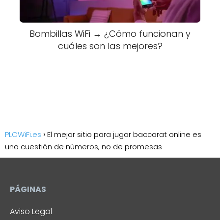
Bombillas WiFi → ¿Cómo funcionan y
cuáles son las mejores?
PLCWiFi.es
El mejor sitio para jugar baccarat online es
una cuestión de números, no de promesas
PÁGINAS
Aviso Legal