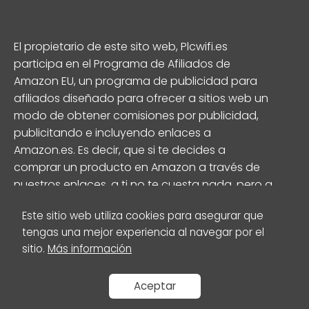
El propietario de este sito web, Plcwifi.es
participa en el Programa de Afiliados de
Amazon EU, un programa de publicidad para
afiliados diseñado para ofrecer a sitios web un
modo de obtener comisiones por publicidad,
publicitando e incluyendo enlaces a
Amazon.es. Es decir, que si te decides a
comprar un producto en Amazon a través de
nuestros enlaces, a ti no te cuesta nada, pero a
nosotros Amazon nos dará una comisión que
Este sitio web utiliza cookies para asegurar que
nos servirá para financiar la web. Todos los
tengas una mejor experiencia al navegar por el
enlaces de compra incluidos en esta web,
sitio.
Más información
tienen como destino el sitio web de Amazon.es
Aceptar