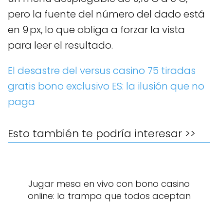
pero la fuente del número del dado está
en 9 px, lo que obliga a forzar la vista
para leer el resultado.
El desastre del versus casino 75 tiradas
gratis bono exclusivo ES: la ilusión que no
paga
Esto también te podría interesar >>
Jugar mesa en vivo con bono casino
online: la trampa que todos aceptan