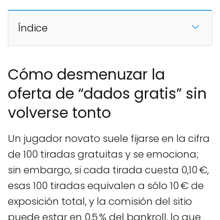
Índice
Cómo desmenuzar la
oferta de “dados gratis” sin
volverse tonto
Un jugador novato suele fijarse en la cifra
de 100 tiradas gratuitas y se emociona;
sin embargo, si cada tirada cuesta 0,10 €,
esas 100 tiradas equivalen a sólo 10 € de
exposición total, y la comisión del sitio
puede estar en 0,5 % del bankroll, lo que