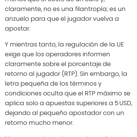
claramente, no es una filantropía; es un
anzuelo para que el jugador vuelva a
apostar.
Y mientras tanto, la regulación de la UE
exige que los operadores informen
claramente sobre el porcentaje de
retorno al jugador (RTP). Sin embargo, la
letra pequeña de los términos y
condiciones oculta que el RTP máximo se
aplica solo a apuestas superiores a 5 USD,
dejando al pequeño apostador con un
retorno mucho menor.