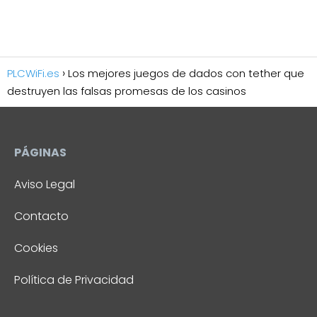
PLCWiFi.es
Los mejores juegos de dados con tether que
destruyen las falsas promesas de los casinos
PÁGINAS
Aviso Legal
Contacto
Cookies
Política de Privacidad