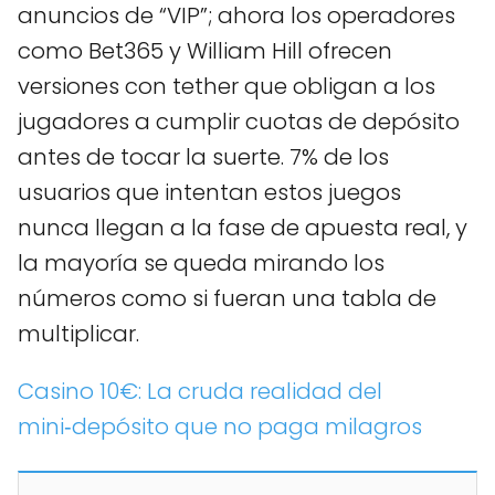
anuncios de “VIP”; ahora los operadores
como Bet365 y William Hill ofrecen
versiones con tether que obligan a los
jugadores a cumplir cuotas de depósito
antes de tocar la suerte. 7% de los
usuarios que intentan estos juegos
nunca llegan a la fase de apuesta real, y
la mayoría se queda mirando los
números como si fueran una tabla de
multiplicar.
Casino 10€: La cruda realidad del
mini‑depósito que no paga milagros