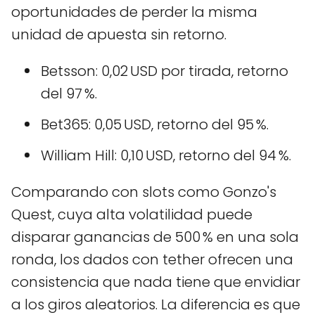
oportunidades de perder la misma
unidad de apuesta sin retorno.
Betsson: 0,02 USD por tirada, retorno
del 97 %.
Bet365: 0,05 USD, retorno del 95 %.
William Hill: 0,10 USD, retorno del 94 %.
Comparando con slots como Gonzo's
Quest, cuya alta volatilidad puede
disparar ganancias de 500 % en una sola
ronda, los dados con tether ofrecen una
consistencia que nada tiene que envidiar
a los giros aleatorios. La diferencia es que