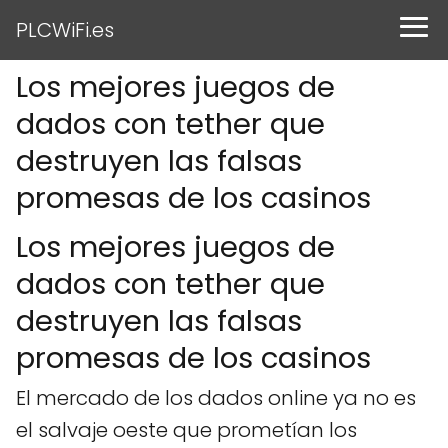
PLCWiFi.es
Los mejores juegos de
dados con tether que
destruyen las falsas
promesas de los casinos
Los mejores juegos de
dados con tether que
destruyen las falsas
promesas de los casinos
El mercado de los dados online ya no es
el salvaje oeste que prometían los