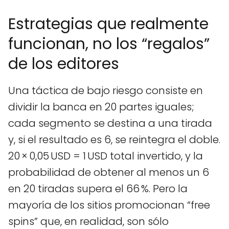
Estrategias que realmente
funcionan, no los “regalos”
de los editores
Una táctica de bajo riesgo consiste en
dividir la banca en 20 partes iguales;
cada segmento se destina a una tirada
y, si el resultado es 6, se reintegra el doble.
20 × 0,05 USD = 1 USD total invertido, y la
probabilidad de obtener al menos un 6
en 20 tiradas supera el 66 %. Pero la
mayoría de los sitios promocionan “free
spins” que, en realidad, son sólo