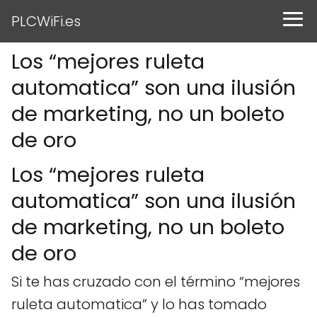
PLCWiFi.es
Los “mejores ruleta
automatica” son una ilusión
de marketing, no un boleto
de oro
Los “mejores ruleta
automatica” son una ilusión
de marketing, no un boleto
de oro
Si te has cruzado con el término “mejores
ruleta automatica” y lo has tomado