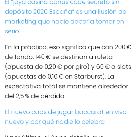
El “joya casino bonus code secreto sin
depósito 2026 España” es una ilusión de
marketing que nadie debería tomar en
serio
En la práctica, eso significa que con 200 €
de fondo, 140 € se destinan a ruleta
(apuesta de 0,20 € por giro) y 60 € a slots
(apuestas de 0,10 € en Starburst). La
expectativa total se mantiene alrededor
del 2,5 % de pérdida.
El nuevo caos de jugar baccarat en vivo
nuevo y por qué nadie lo celebra