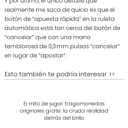
Y por último, el único detalle que
realmente me saca de quicio es que el
botón de “apuesta rápida” en la ruleta
automática está tan cerca del botón de
“cancelar” que con una mano
temblorosa de 0,3 mm pulsas “cancelar”
en lugar de “apostar”.
Esto también te podría interesar >>
El mito de jugar tragamonedas
originales gratis: la cruda realidad
detrás del brillo